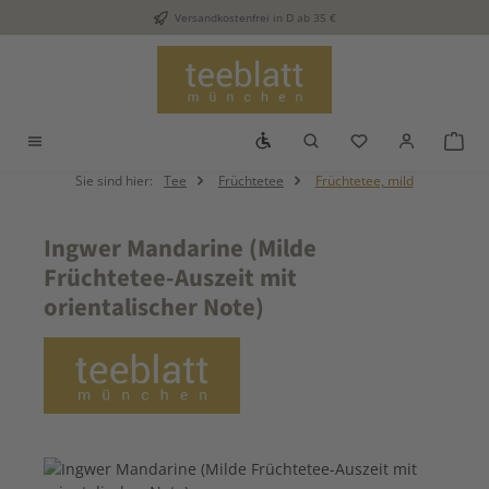
Versandkostenfrei in D ab 35 €
Zum Hauptinhalt springen
Werkzeugleiste anzeigen
Du hast 0 Produkt
War
Sie sind hier:
Tee
Früchtetee
Früchtetee, mild
Ingwer Mandarine (Milde
Früchtetee-Auszeit mit
orientalischer Note)
Bildergalerie überspringen