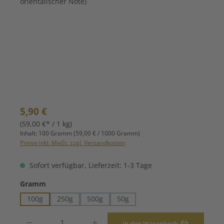
Regulärer Preis:
5,90 €
(59,00 €* / 1 kg)
Inhalt:
100 Gramm
(59,00 € / 1000 Gramm)
Preise inkl. MwSt. zzgl. Versandkosten
Sofort verfügbar, Lieferzeit: 1-3 Tage
auswählen
Gramm
100g
250g
500g
50g
Produkt Anzahl: Gib den gewünschten Wert ein oder benutze die Schaltfläche
In den Warenkorb