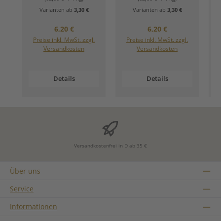
Varianten ab
3,30 €
Varianten ab
3,30 €
Regulärer Preis:
Regulärer Preis:
6,20 €
6,20 €
Preise inkl. MwSt. zzgl.
Preise inkl. MwSt. zzgl.
Versandkosten
Versandkosten
Details
Details
Versandkostenfrei in D ab 35 €
Über uns
Service
Informationen