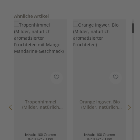
Produktgalerie überspringen
Ähnliche Artikel
Nur
Tropenhimmel
Orange Ingwer, Bio
T
(Milder, natürlich
(Milder, natürlich
aromatisierter
aromatisierter
Früchtetee mit
Früchtetee)
Mango-Mandarine-
Geschmack)
Inhalt:
100 Gramm
Inhalt:
100 Gramm
I
(62,00 €* / 1 kg)
(62,00 €* / 1 kg)