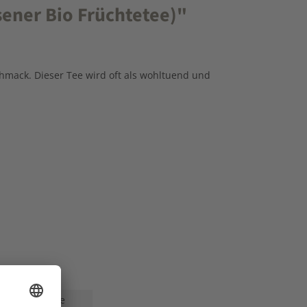
ener Bio Früchtetee)"
hmack. Dieser Tee wird oft als wohltuend und