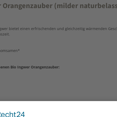
 Orangenzauber (milder naturbelass
wer bietet einen erfrischenden und gleichzeitig wärmenden Gesc
szeit.
damomsamen*
senen Bio Ingwer Orangenzauber: