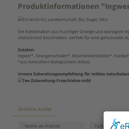
Produktinformationen "Ingwer
Die Kombination aus fruchtiger Orange und würzigem Ing
vitalisierend beschrieben, perfekt für eine genussvolle Au
Zutaten:
Ingwer*, Orangenschalen*, Rosenblütenblätter*, Kar
*aus kontrolliert biologischem Anbau
Unsere Zubereitungsempfehlung für milden naturbelas
Ähnliche Artikel
Produktgalerie überspringen