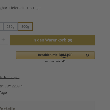
gbar, Lieferzeit: 1-3 Tage
hlen
250g
500g
: Gib den gewünschten Wert ein oder benutze die Schaltflächen u
In den Warenkorb
el hinzufügen
er:
SW12239.4
Tage
orteile