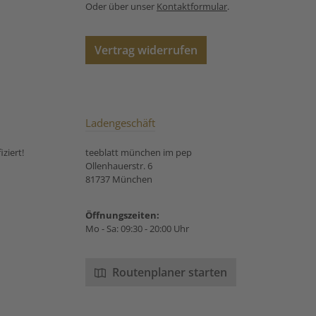
ronensäure,
Oder über unser
Kontaktformular
.
nsäure, Aroma),
tücke (Birnen,
rungsmittel:
Vertrag widerrufen
ronensäure,
nsäure, Aroma),
ürfel (Feigen,
tel: Reismehl),
ürfel (Datteln,
, Orangenecken,
Ladengeschäft
te Ingwerstücke
ker, Ingwer,
ziert!
teeblatt münchen im pep
dationsmittel:
Ollenhauerstr. 6
onensäure),
81737 München
ndarinen-
ranulat, Aroma,
es Aroma. Unsere
Öffnungszeiten:
ungsempfehlung
Mo - Sa: 09:30 - 20:00 Uhr
 Früchtetee Ingwer
Mandarine:
Routenplaner starten