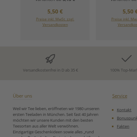
Exotnefruchtstücke bringen
natürlichen, süß
eine süße Basisnote,
Geschmack und 
Regulärer Preis:
Regul
5,50 €
5,50 
Zitronenfruchtauszüge und
ohne zugesetz
etwas Hibiskus verleihen
aus. Durch ein 
Preise inkl. MwSt. zzgl.
Preise inkl. MwS
In den Warenkorb
In den War
angenehm zarte
Herstellungsv
Versandkosten
Versandko
Frische.Verschiedene rote
entfalten die s
Beeren verlocken zum
getrockneten Apfe
sofortigen Genuss.Ein
volles, fruchtig
rundherum saftiges und
weich, rund und
eindrucksvolles,
bekömmlich. 
unbeschwertes
aufgegossen ode
Geschmackserlebnis.
Eistee – dieser 
Zutaten:Apfelstücke,
echter Allrou
Versandkostenfrei in D ab 35 €
100% Top-Mar
Ananaswürfel (Ananas,
erfreut sich das
Zucker), Papayawürfel
über großer Beli
(Papaya, Zucker),
Groß und K
Mangowürfel (Mango,
Zutaten:Apfelstü
Zucker), gefr.-getr.
Säuerungsmi
Über uns
Service
Mandarineorangenfruchtstü
Weinsäure, Wass
cke, Hagebuttenschalen,
Zubereitungse
Weil wir Tee lieben, eröffneten wir 1980 unseren
Kontakt
Hibiskusblüten, gefr.-getr.
ersten Teeladen in München. Seit fast 40 Jahren
Erdbeerscheiben, gefr.-getr.
Bonuspun
möchten wir unsere Kunden mit den besten
Cranberryscheiben Unsere
Teesorten aus aller Welt verwöhnen.
Fakten
Zubereitungsempfehlung
Einzigartige Geschenkideen sowie alles „rund
für Milden Früchtetee