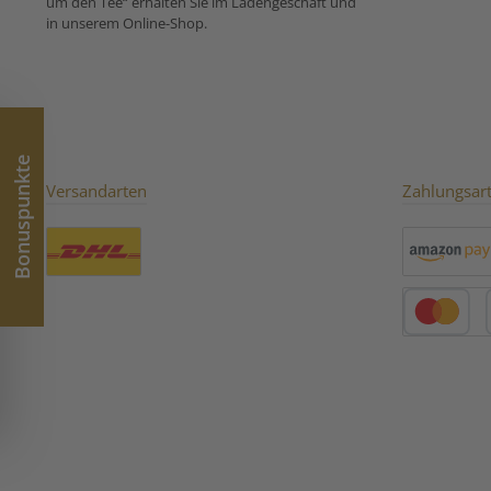
um den Tee“ erhalten Sie im Ladengeschäft und
´Nichts als Früchte`:
in unserem Online-Shop.
Bonuspunkte
Versandarten
Zahlungsar
Benutzerdefiniertes Bild 1
Amazon Pay
Kredit- oder 