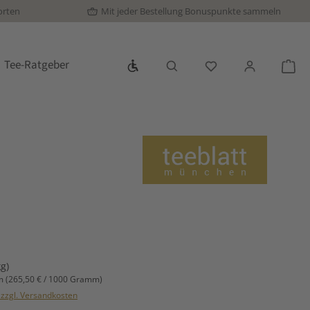
orten
Mit jeder Bestellung Bonuspunkte sammeln
Werkzeugleiste anzeigen
Tee-Ratgeber
Du hast 0 Produkte
War
s:
kg)
mm
(265,50 € / 1000 Gramm)
. zzgl. Versandkosten