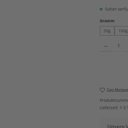
Sofort verfü
auswä
Gramm
50g
100g
Produkt Anzahl
Zum Merkzett
Produktnumm
Lieferzeit:
1-3 
Unsere V