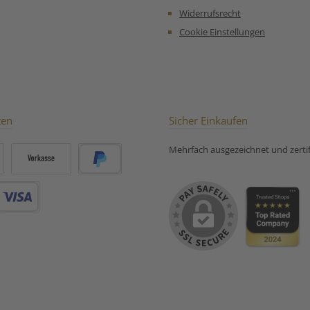
Zit
Widerrufsrecht
Ascorbi
Birnens
Cookie Einstellungen
Säue
Zit
Ascorbi
Feigenw
Trennmit
Dattelw
Reismehl)
ten
Sicher Einkaufen
kandier
(Zuc
Mehrfach ausgezeichnet und zertifi
Antioxi
Zitr
Ma
Vorkasse
PayPal
Orangeng
natürlich
Zubereit
Debitkarte
für milder