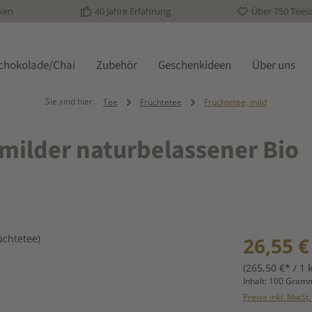
ken
40 Jahre Erfahrung
Über 750 Tees
schokolade/Chai
Zubehör
Geschenkideen
Über uns
Sie sind hier:
Tee
Früchtetee
Früchtetee, mild
milder naturbelassener Bio
Regulärer Prei
26,55 €
(265,50 €* / 1 
Inhalt:
100 Gra
Preise inkl. MwSt