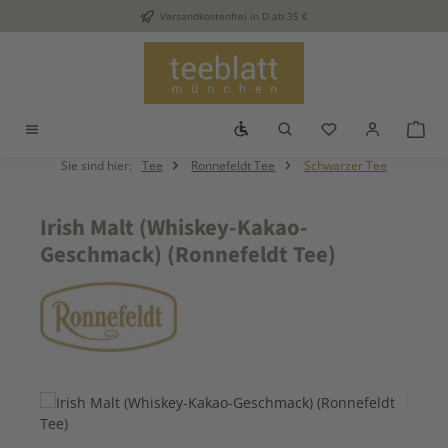
Versandkostenfrei in D ab 35 €
Zum Hauptinhalt springen
Werkzeugleiste anzeigen
Du hast 0 Produkt
War
Sie sind hier:
Tee
Ronnefeldt Tee
Schwarzer Tee
Irish Malt (Whiskey-Kakao-
Geschmack) (Ronnefeldt Tee)
Bildergalerie überspringen