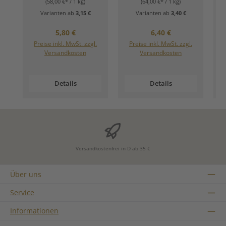
(58,00 €* / 1 kg)
(64,00 €* / 1 kg)
Varianten ab
3,15 €
Varianten ab
3,40 €
Regulärer Preis:
Regulärer Preis:
5,80 €
6,40 €
Preise inkl. MwSt. zzgl.
Preise inkl. MwSt. zzgl.
Versandkosten
Versandkosten
Details
Details
Versandkostenfrei in D ab 35 €
Über uns
Service
Informationen