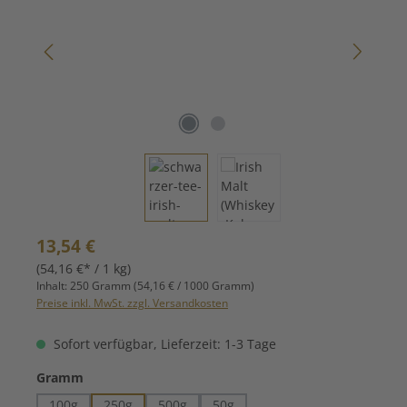
Regulärer Preis:
13,54 €
(54,16 €* / 1 kg)
Inhalt:
250 Gramm
(54,16 € / 1000 Gramm)
Preise inkl. MwSt. zzgl. Versandkosten
Sofort verfügbar, Lieferzeit: 1-3 Tage
auswählen
Gramm
100g
250g
500g
50g