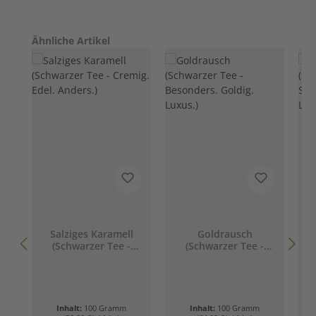
Produktgalerie überspringen
Ähnliche Artikel
Salziges Karamell
Goldrausch
(Schwarzer Tee -
(Schwarzer Tee -
Cremig. Edel.
Besonders. Goldig.
Anders.)
Luxus.)
S
Inhalt:
100 Gramm
Inhalt:
100 Gramm