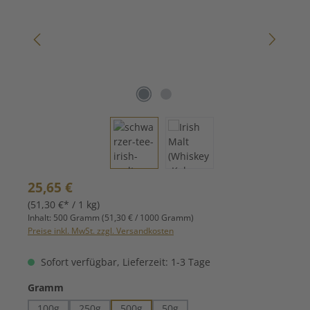
Regulärer Preis:
25,65 €
(51,30 €* / 1 kg)
Inhalt:
500 Gramm
(51,30 € / 1000 Gramm)
Preise inkl. MwSt. zzgl. Versandkosten
Sofort verfügbar, Lieferzeit: 1-3 Tage
auswählen
Gramm
100g
250g
500g
50g