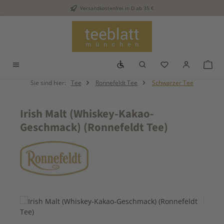
Versandkostenfrei in D ab 35 €
Zum Hauptinhalt springen
Werkzeugleiste anzeigen
Du hast 0 Produkt
War
Sie sind hier:
Tee
Ronnefeldt Tee
Schwarzer Tee
Irish Malt (Whiskey-Kakao-
Geschmack) (Ronnefeldt Tee)
Bildergalerie überspringen