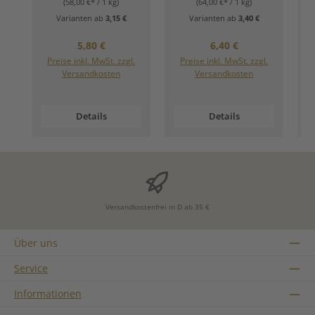
(58,00 €* / 1 kg)
(64,00 €* / 1 kg)
Varianten ab
3,15 €
Varianten ab
3,40 €
Regulärer Preis:
Regulärer Preis:
5,80 €
6,40 €
Preise inkl. MwSt. zzgl.
Preise inkl. MwSt. zzgl.
Versandkosten
Versandkosten
Details
Details
Versandkostenfrei in D ab 35 €
Über uns
Service
Informationen