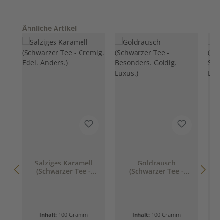
Produktgalerie überspringen
Ähnliche Artikel
Salziges Karamell
Goldrausch
(Schwarzer Tee -
(Schwarzer Tee -
Cremig. Edel.
Besonders. Goldig.
Anders.)
Luxus.)
S
Inhalt:
100 Gramm
Inhalt:
100 Gramm