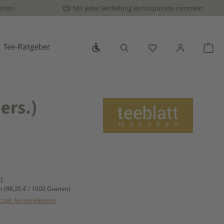
orten
Mit jeder Bestellung Bonuspunkte sammeln
Werkzeugleiste anzeigen
Tee-Ratgeber
Du hast 0 Produkte
War
ers.)
s:
)
mm
(88,20 € / 1000 Gramm)
. zzgl. Versandkosten