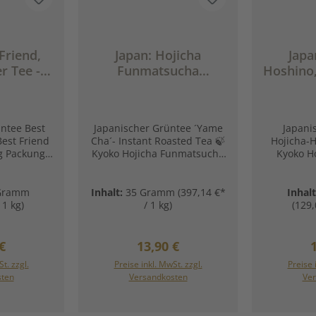
Friend,
Japan: Hojicha
Japa
r Tee -
Funmatsucha
Hoshino,
rün.
Hoshino, 35g (Grüner
Tee - W
ch.)
Tee - Schnell. Röstig.
Har
Genuss.)
ntee Best
Japanischer Grüntee ´Yame
Japani
Best Friend
Cha´- Instant Roasted Tea 🍃
Hojicha-
g Packung –
Kyoko Hojicha Funmatsucha
Kyoko H
a from
Hoshino, 35g 35 g Packung –
Yame 10
ly created
Hoshino, Yame🍵Hojicha
Houjicha
e of the
Funmatsucha Ein fein
Hoshin
Gramm
Inhalt:
35 Gramm
(397,14 €*
Inhal
sters of
gemahlener, gerösteter
Ort/Dorf gehört zur Stadt
 1 kg)
/ 1 kg)
(129,
n Japan Ein
Grüntee für unkomplizierten
Yame (八女) in der Präfe
Sencha aus
Genuss. Dieser besondere
Fukuoka
r Region
Funmatsucha basiert auf
Kyushu 🇯
rer Preis:
Regulärer Preis:
R
€
13,90 €
 besondere
aromatischem Hojicha und
Hoshino 
t. zzgl.
Preise inkl. MwSt. zzgl.
Preise 
i = tiefes
begeistert mit seinem
Variante v
enkorb
In den Warenkorb
In de
sten
Versandkosten
Ver
ebnis einer
angenehm milden, röstigen
Region Hos
twicklung
Charakter. 🔥 🌿 Durch das
Was ist Ho
lanzer, die
schonende Rösten entsteht
ein gerös