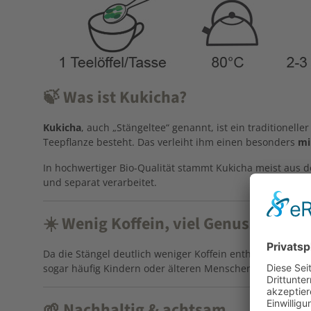
🍃 Was ist Kukicha?
Kukicha
, auch „Stängeltee“ genannt, ist ein traditionel
Teepflanze besteht. Das verleiht ihm einen besonders
mi
In hochwertiger Bio-Qualität stammt Kukicha meist aus 
und separat verarbeitet.
☀️ Wenig Koffein, viel Genuss
Da die Stängel deutlich weniger Koffein enthalten als die
sogar häufig Kindern oder älteren Menschen angeboten –
🌱 Nachhaltig & achtsam