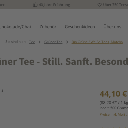
ken
40 Jahre Erfahrung
Über 750 Tees
schokolade/Chai
Zubehör
Geschenkideen
Über uns
Sie sind hier:
Tee
Grüner Tee
Bio Grüne / Weiße Tees, Matcha
er Tee - Still. Sanft. Besond
Regulärer Prei
44,10 €
(88,20 €* / 1 kg
Inhalt:
500 Gra
Preise inkl. MwSt