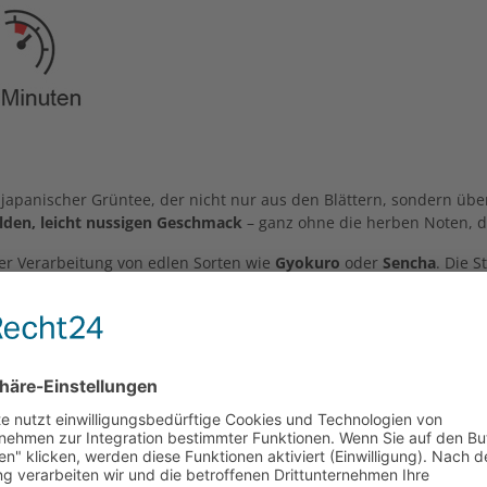
ler japanischer Grüntee, der nicht nur aus den Blättern, sondern ü
lden, leicht nussigen Geschmack
– ganz ohne die herben Noten, 
der Verarbeitung von edlen Sorten wie
Gyokuro
oder
Sencha
. Die S
 Blattspitzen, ist Kukicha ein hervorragender Tee für
empfindliche
 warm oder leicht abgekühlt.