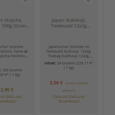
n: Hojicha
Japan: KukiHoji,
 100g (Grüner
Teebeutel 12x2g
K
arm. Nussig.
(Grüner Tee - Frisch.
monisch.)
Grün. Harmonisch.)
scher Grüntee
Japanischer Grüntee im

Hoshino, Yame 🍃
Teebeutel Kuihouji, 12x2g
Shi
ojicha-Hoshino,
Teabag Kukihouji 12x2g,
auch
0 g Packung –
Shizuoka 🍵🇯🇵 Eine
wi
Inhalt:
24 Gramm
(229,17 €*
-Hoshino, Yame
gelungene Kombination aus
se
/ 1 kg)
o (星野) ist ein
Kukicha und Hojicha. 🍃
t:
100 Gramm
Inha
Kukis oder Blattstämme von
Ch
00 €* / 1 kg)
ktur
hocharomatischen Tees
unse
Verkaufspreis:
Regulärer Preis:
5,50 €
 auf der Insel
erster Pflückung aus dem
10,90 €
(49.54%
u
 Hojicha
Tamakawa-Gebiet werden
Gy
egulärer Preis:
12,90 €
gespart)
eine hochwertige
sorgfältig bei
inkl. MwSt. zzgl.
Preise inkl. MwSt. zzgl.
on Hojicha aus der
überdurchschnittlich hohen
Sh
n Warenkorb
In den Warenkorb
sandkosten
Versandkosten
hino in Japan. 🍵
Temperaturen geröstet und
jicha? Hojicha ist
ergeben ein mildes Aroma
s
teter japanischer
mit den Charakteristika des