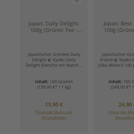
Japan: Daily Delight,
Japan: Best 
100g (Grüner Tee -
100g (Grüne
Täglicher Genuss aus
Frisch. G
Shizuoka.)
Harmonis
Japanischer Grüntee Daily
Japanischer Grü
Delight 🍃 Kyoko Daily
Friend 🍃 Kyoko 
Delight (Sencha mit Matcha)
(Oku Midori) 100 
– 100 g, Shizuoka A tea from
ShizuokaA te
Shizuoka, expertly created
Shizuoka, expert
by a Cha-sho, one of the
by Cha-sho, on
Inhalt:
100 Gramm
Inhalt:
100 
famous Teamsters of
famous Teama
(139,00 €* / 1 kg)
(249,00 €* /
Shizuoka. Made in Japan Die
Shizuoka. Made i
Teeblätter für diesen Tee
tiefbedampfter 
(Sencha mit Matcha)
Matsuno in de
Regulärer Preis:
Regulä
13,90 €
24,90 
stammen aus ausgewählten
Shizuoka. Diese
Preise inkl. MwSt. zzgl.
Preise inkl. MwS
Teegärten am Fuße des 🗻
Sorte (Oku Midor
In den Warenkorb
In den War
Versandkosten
Versandko
Berges Fuji. Verfeinert wird
Grün) ist das Erg
diese Komposition mit
gemeinsamen En
Matcha, der schonend in
engagierter Teepf