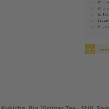
ab 35 €
ab 50 €
ab 100
Bequem
Mit je
P
Sie er
ukicha, Bio (Grüner Tee - Still. San