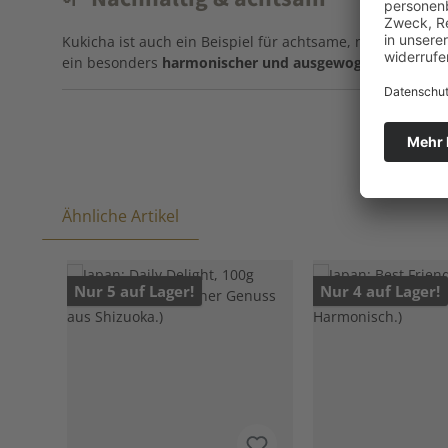
Kukicha ist auch ein Beispiel für achtsame, nachhaltige T
ein besonders
harmonischer und ausgewogener Grünte
Ähnliche Artikel
Produktgalerie überspringen
Nur 5 auf Lager!
Nur 4 auf Lager!