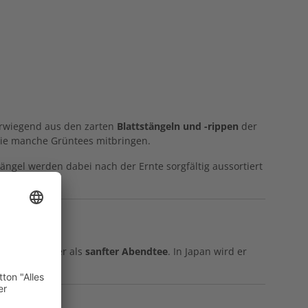
berwiegend aus den zarten
Blattstängeln und -rippen
der
die manche Grüntees mitbringen.
tängel werden dabei nach der Ernte sorgfältig aussortiert
 Genießer
oder als
sanfter Abendtee
. In Japan wird er