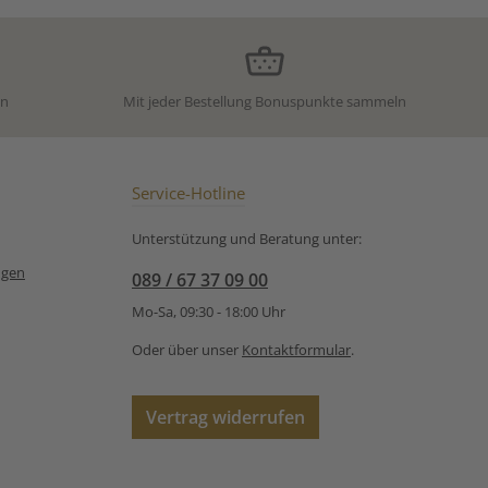
Hojicha, also feines Aroma
aus
 oder Kukicha
und sanfter leicht süßer
ve
n
Geschmack. Dazu weniger
ele
mt er seine
Koffein, in Japan ein guter
nliche Farbe
Grund, diesen Tee auch den
ang
ck:🌰 nussig🍯
Kindern zu reichen.
en
Mit jeder Bestellung Bonuspunkte sammeln
ßlich🔥 angenehm
Zutaten: Grüner Tee aus
Bod
Japan (unter
Klim
n als normaler
Schutzatmosphäre verpackt)
Cha
💧 Wasser = 95 °C⏱ Ziehzeit
Service-Hotline
 Hoshino (星野) ist
: 30 Sekunden
nnte Teeregion in
Importeur:H.R. Diez
fektur Fukuoka
Unterstützung und Beratung unter:
GmbHMarburger Str.
Ges
Japan) 🇯🇵 Diese
1510789 Berlin
auß
ngen
erühmt für: sehr
089 / 67 37 09 00
für 
tige Tees (auch
–
Mo-Sa, 09:30 - 18:00 Uhr
ro & Matcha)
typ
ige Verarbeitung
Grün
Oder über unser
Kontaktformular
.
 weiche, elegante
Schu
lso
Hoshino“? 👉 Ein
Zub
 Grüntee (Hojicha)
Vertrag widerrufen
°C
 der Premium-
Auf
ion Hoshino ➡️
Au
iner &