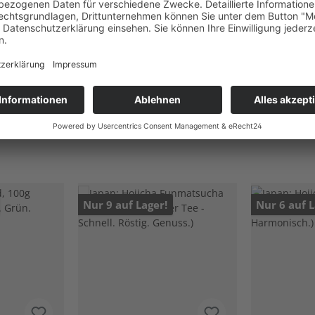
eekultur: Statt nur die Spitzen zu nutzen, werden beim Kukicha alle
e
, der Körper und Geist gleichermaßen beruhigt.
Nur 9 auf Lager!
Nur 6 auf L