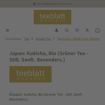
Versandkostenfrei in D ab 35 €
Zum Hauptinhalt springen
Werkzeugleiste anzeigen
Du hast 0 Produkt
War
Sie sind hier:
Tee
Grüner Tee
Bio Grüne / Weiße Tees, Matcha
Japan: Kukicha, Bio (Grüner Tee -
Still. Sanft. Besonders.)
Bildergalerie überspringen