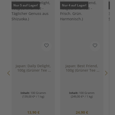
Nur 5 auf Lager!
Nur 4 auf Lager!
Nur
Japan: Daily Delight,
Japan: Best Friend,
100g (Grüner Tee -
100g (Grüner Tee -
Täglicher Genuss
Frisch. Grün.
aus Shizuoka.)
Harmonisch.)
Inhalt:
100 Gramm
Inhalt:
100 Gramm
(139,00 €* / 1 kg)
(249,00 €* / 1 kg)
Regulärer Preis:
Regulärer Preis:
13,90 €
24,90 €