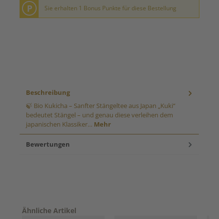
P
Sie erhalten 1 Bonus Punkte für diese Bestellung
Beschreibung
🍃 Bio Kukicha – Sanfter Stängeltee aus Japan „Kuki“
bedeutet Stängel – und genau diese verleihen dem
japanischen Klassiker…
Mehr
Bewertungen
Produktgalerie überspringen
Ähnliche Artikel