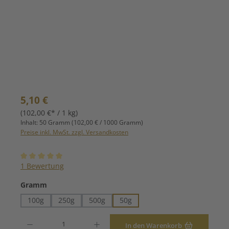
Regulärer Preis:
5,10 €
(102,00 €* / 1 kg)
Inhalt:
50 Gramm
(102,00 € / 1000 Gramm)
Preise inkl. MwSt. zzgl. Versandkosten
Durchschnittliche Bewertung von 5 von 5 Sternen
1 Bewertung
auswählen
Gramm
100g
250g
500g
50g
Produkt Anzahl: Gib den gewünschten Wert ein oder benutze die Schaltfläche
In den Warenkorb