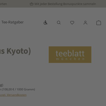
orten
Mit jeder Bestellung Bonuspunkte sammeln
Werkzeugleiste anzeigen
Tee-Ratgeber
Du hast 0 Produkte
War
us Kyoto)
s:
kg)
mm
(108,00 € / 1000 Gramm)
. zzgl. Versandkosten