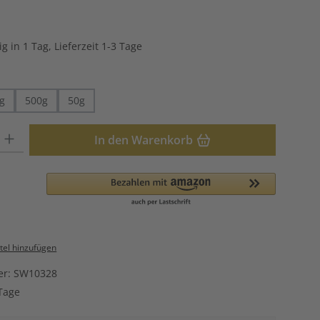
che Bewertung von 4.5 von 5 Sternen
g in 1 Tag, Lieferzeit 1-3 Tage
hlen
g
500g
50g
: Gib den gewünschten Wert ein oder benutze die Schaltflächen u
In den Warenkorb
el hinzufügen
er:
SW10328
Tage