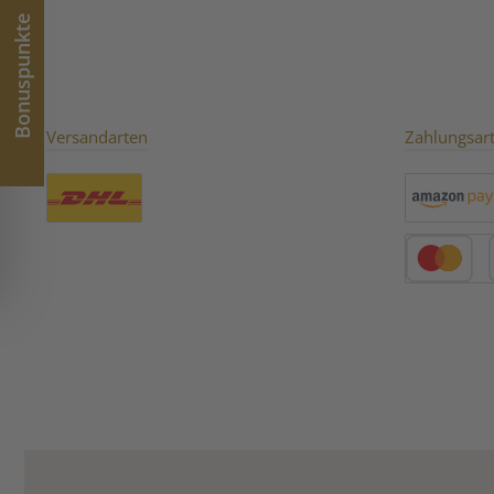
Sencha Shizuoka:
Bonuspunkte
Versandarten
Zahlungsar
Benutzerdefiniertes Bild 1
Amazon Pay
Kredit- oder 