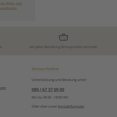
euchtend grünen
inkl. MwSt. zzgl.
m zart süßlichen
sandkosten
d dem frischen,
enen Geschmack
r Satsuma eine
n die japanische
. Ob als sanfter
cher am Morgen
s entspannende
am Nachmittag –
en
Mit jeder Bestellung Bonuspunkte sammeln
e ist ein echtes
kserlebnis für
en Moment.
:Grüner Tee aus
ert biologischem
Service-Hotline
s Japan Unsere
ungsempfehlung
Unterstützung und Beratung unter:
 Tee Satsuma, Bio
us Japan:
ngen
089 / 67 37 09 00
Mo-Sa, 09:30 - 18:00 Uhr
Oder über unser
Kontaktformular
.