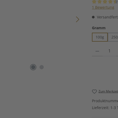
Durchschnittli
1 Bewertung
Versandferti
auswä
Gramm
100g
250
Produkt Anzahl
Zum Merkzett
Produktnumm
Lieferzeit:
1-3 