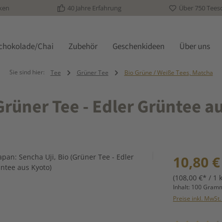
ken
40 Jahre Erfahrung
Über 750 Tees
schokolade/Chai
Zubehör
Geschenkideen
Über uns
Sie sind hier:
Tee
Grüner Tee
Bio Grüne / Weiße Tees, Matcha
Grüner Tee - Edler Grüntee a
Regulärer Prei
10,80 €
(108,00 €* / 1 
Inhalt:
100 Gra
Preise inkl. MwSt