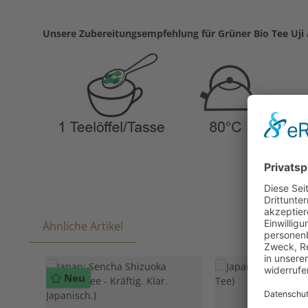
Unsere Zubereitungsempfehlung für Grüner Bio Tee Uji 
Ähnliche Artikel
Produktgalerie überspringen
Neu