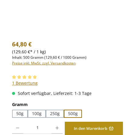
Regulärer Preis:
64,80 €
(129,60 €* / 1 kg)
Inhalt:
500 Gramm
(129,60 € / 1000 Gramm)
Preise inkl. MwSt. zzgl. Versandkosten
Durchschnittliche Bewertung von 5 von 5 Sternen
1 Bewertung
Sofort verfügbar, Lieferzeit: 1-3 Tage
auswählen
Gramm
50g
100g
250g
500g
Produkt Anzahl: Gib den gewünschten Wert ein oder benutze die Schaltfläche
In den Warenkorb