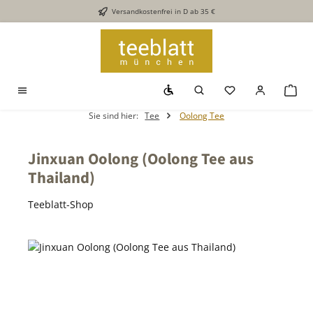
Versandkostenfrei in D ab 35 €
Zum Hauptinhalt springen
Werkzeugleiste anzeigen
Du hast 0 Produkt
War
Sie sind hier:
Tee
Oolong Tee
Jinxuan Oolong (Oolong Tee aus
Thailand)
Teeblatt-Shop
Bildergalerie überspringen