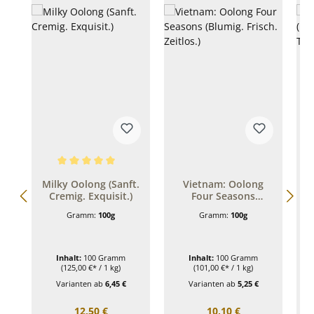
Durchschnittliche Bewertung von 5 von 5 Sternen
Milky Oolong (Sanft.
Vietnam: Oolong
Cremig. Exquisit.)
Four Seasons
(Blumig. Frisch.
Gramm:
100g
Gramm:
100g
Zeitlos.)
Inhalt:
100 Gramm
Inhalt:
100 Gramm
(125,00 €* / 1 kg)
(101,00 €* / 1 kg)
Varianten ab
6,45 €
Varianten ab
5,25 €
Regulärer Preis:
Regulärer Preis:
12,50 €
10,10 €