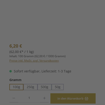
Regulärer Preis:
6,20 €
(62,00 €* / 1 kg)
Inhalt:
100 Gramm
(62,00 € / 1000 Gramm)
Preise inkl. MwSt. zzgl. Versandkosten
Sofort verfügbar, Lieferzeit: 1-3 Tage
auswählen
Gramm
100g
250g
500g
50g
Produkt Anzahl: Gib den gewünschten Wert ein oder benutze die Schaltfläche
In den Warenkorb