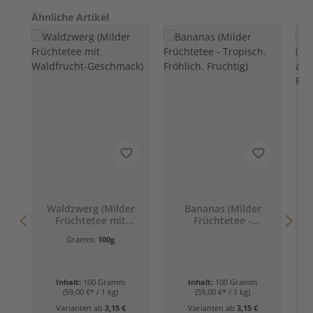
Produktgalerie überspringen
Ähnliche Artikel
Waldzwerg (Milder
Bananas (Milder
Früchtetee mit
Früchtetee -
Waldfrucht-
Tropisch. Fröhlich.
Gramm:
100g
Geschmack)
Fruchtig)
Inhalt:
100 Gramm
Inhalt:
100 Gramm
(59,00 €* / 1 kg)
(59,00 €* / 1 kg)
Varianten ab
3,15 €
Varianten ab
3,15 €