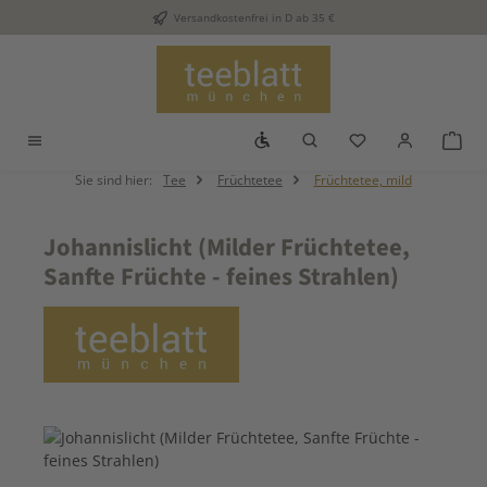
Versandkostenfrei in D ab 35 €
Zum Hauptinhalt springen
Werkzeugleiste anzeigen
Du hast 0 Produkt
War
Sie sind hier:
Tee
Früchtetee
Früchtetee, mild
Johannislicht (Milder Früchtetee,
Sanfte Früchte - feines Strahlen)
Bildergalerie überspringen