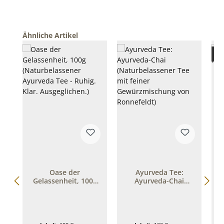
Produktgalerie überspringen
Ähnliche Artikel
Nur
Oase der
Ayurveda Tee:
Gelassenheit, 100g
Ayurveda-Chai
F
(Naturbelassener
(Naturbelassener
Ayurveda Tee -
Tee mit feiner
Ruhig. Klar.
Gewürzmischung
Ausgeglichen.)
von Ronnefeldt)