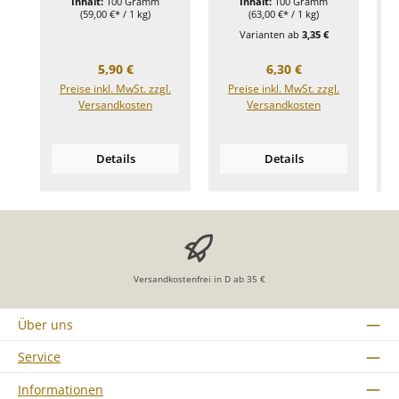
Inhalt:
100 Gramm
Inhalt:
100 Gramm
(59,00 €* / 1 kg)
(63,00 €* / 1 kg)
Varianten ab
3,35 €
Regulärer Preis:
Regulärer Preis:
5,90 €
6,30 €
Preise inkl. MwSt. zzgl.
Preise inkl. MwSt. zzgl.
Versandkosten
Versandkosten
Details
Details
Versandkostenfrei in D ab 35 €
Über uns
Service
Informationen