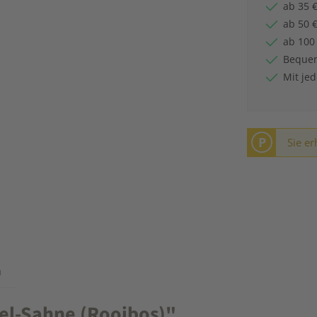
ab 35 €
ab 50 €
ab 100
Bequem
Mit je
P
Sie er
n
el-Sahne (Rooibos)"