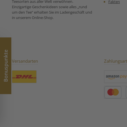
Teesorten aus aller Welt verwöhnen.
Fakten
Einzigartige Geschenkideen sowie alles „rund
um den Tee“ erhalten Sie im Ladengeschäft und
in unserem Online-Shop.
Bonuspunkte
Versandarten
Zahlungsar
Benutzerdefiniertes Bild 1
Amazon Pay
Kredit- oder 