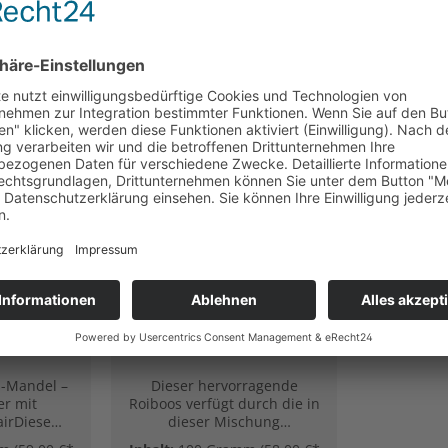
ndel
Vanille, Bio (Rooibos)
s -
er mit
Flair)
s-Mandel –
Dieser hervorragende
er mit
Roiboos verfügt durch die in
airDiese
dieser Mischung
e Rooibos-
enthaltenen Vanillestücke