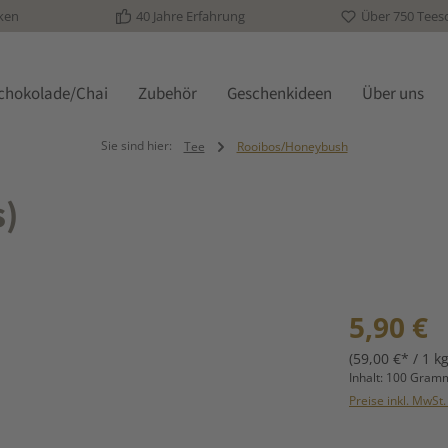
ken
40 Jahre Erfahrung
Über 750 Tees
schokolade/Chai
Zubehör
Geschenkideen
Über uns
Sie sind hier:
Tee
Rooibos/Honeybush
s)
Regulärer Prei
5,90 €
(59,00 €* / 1 kg
Inhalt:
100 Gra
Preise inkl. MwSt