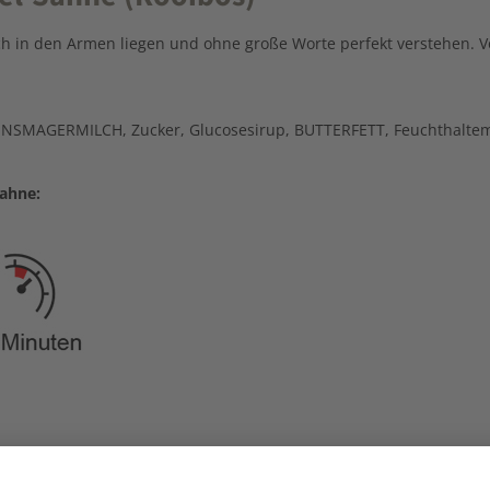
ch in den Armen liegen und ohne große Worte perfekt verstehen. V
SMAGERMILCH, Zucker, Glucosesirup, BUTTERFETT, Feuchthaltemitt
ahne: