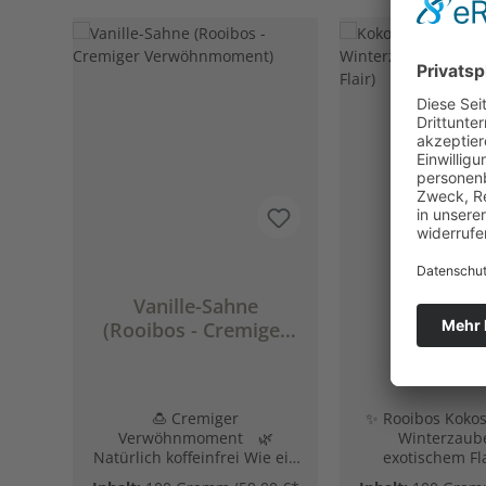
Produktgalerie überspringen
Vanille-Sahne
Kokos Ma
(Rooibos - Cremiger
(Rooibo
Verwöhnmoment)
Winterzaub
exotischem 
🍮 Cremiger
✨ Rooibos Koko
Verwöhnmoment 🌿
Winterzaub
Natürlich koffeinfrei Wie ein
exotischem Fl
Dessert in der
außergewöhnlich