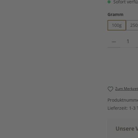
Sofort verfü
auswä
Gramm
100g
250
Produkt Anzahl
Zum Merkzett
Produktnumm
Lieferzeit:
1-3 
Unsere V