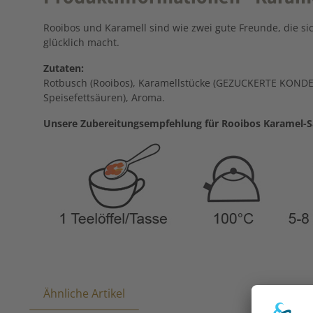
Rooibos und Karamell sind wie zwei gute Freunde, die si
glücklich macht.
Zutaten:
Rotbusch (Rooibos), Karamellstücke (GEZUCKERTE KONDEN
Speisefettsäuren), Aroma.
Unsere Zubereitungsempfehlung für Rooibos Karamel-S
Ähnliche Artikel