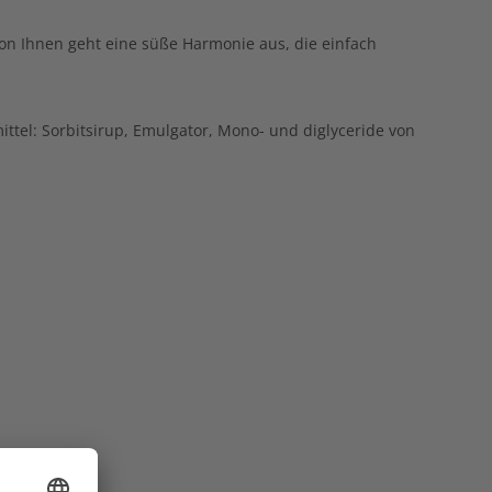
on Ihnen geht eine süße Harmonie aus, die einfach
el: Sorbitsirup, Emulgator, Mono- und diglyceride von