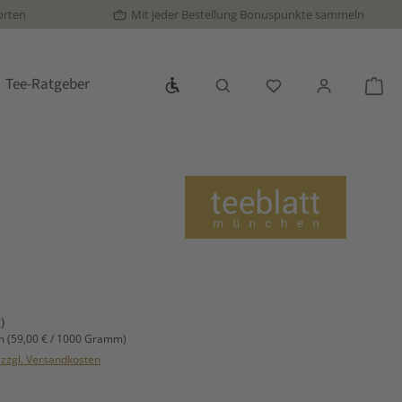
orten
Mit jeder Bestellung Bonuspunkte sammeln
Werkzeugleiste anzeigen
Tee-Ratgeber
Du hast 0 Produkte
War
s:
)
mm
(59,00 € / 1000 Gramm)
. zzgl. Versandkosten