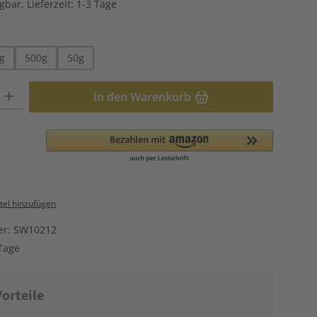
gbar, Lieferzeit: 1-3 Tage
hlen
g
500g
50g
: Gib den gewünschten Wert ein oder benutze die Schaltflächen u
In den Warenkorb
el hinzufügen
er:
SW10212
Tage
orteile