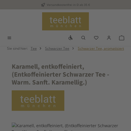
Versandkostenfrei in D ab 35 €
Zum Hauptinhalt springen
Werkzeugleiste anzeigen
Du hast 0 Produkt
War
Sie sind hier:
Tee
Schwarzer Tee
Schwarzer Tee, aromatisiert
Karamell, entkoffeiniert,
(Entkoffeinierter Schwarzer Tee -
Warm. Sanft. Karamellig.)
Bildergalerie überspringen