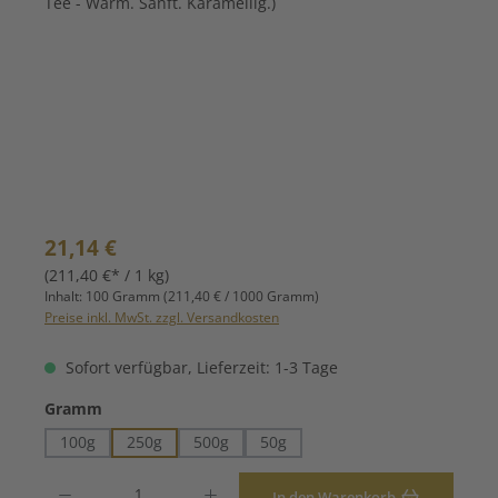
Regulärer Preis:
21,14 €
(211,40 €* / 1 kg)
Inhalt:
100 Gramm
(211,40 € / 1000 Gramm)
Preise inkl. MwSt. zzgl. Versandkosten
Sofort verfügbar, Lieferzeit: 1-3 Tage
auswählen
Gramm
100g
250g
500g
50g
Produkt Anzahl: Gib den gewünschten Wert ein oder benutze die Schaltfläche
In den Warenkorb