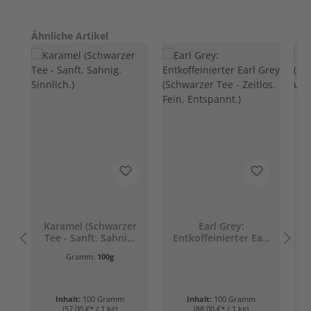
Produktgalerie überspringen
Ähnliche Artikel
Karamel (Schwarzer
Earl Grey:
Tee - Sanft. Sahnig.
Entkoffeinierter Earl
Sinnlich.)
Grey (Schwarzer Tee
Gramm:
100g
- Zeitlos. Fein.
Entspannt.)
Inhalt:
100 Gramm
Inhalt:
100 Gramm
(57,00 €* / 1 kg)
(88,00 €* / 1 kg)