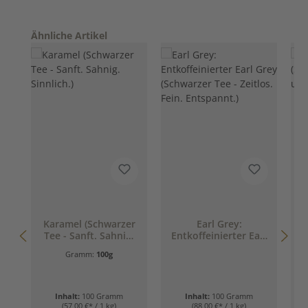
Produktgalerie überspringen
Ähnliche Artikel
Karamel (Schwarzer
Earl Grey:
Tee - Sanft. Sahnig.
Entkoffeinierter Earl
Sinnlich.)
Grey (Schwarzer Tee
Gramm:
100g
- Zeitlos. Fein.
Entspannt.)
Inhalt:
100 Gramm
Inhalt:
100 Gramm
(57,00 €* / 1 kg)
(88,00 €* / 1 kg)