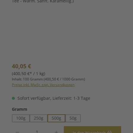
Regulärer Preis:
40,05 €
(400,50 €* / 1 kg)
Inhalt:
100 Gramm
(400,50 € / 1000 Gramm)
Preise inkl. MwSt. zzgl. Versandkosten
Sofort verfügbar, Lieferzeit: 1-3 Tage
auswählen
Gramm
100g
250g
500g
50g
Produkt Anzahl: Gib den gewünschten Wert ein oder benutze die Schaltfläche
In den Warenkorb