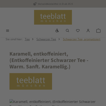
Versandkostenfrei in D ab 35 €
Zum Hauptinhalt springen
Werkzeugleiste anzeigen
Du hast 0 Produkt
War
Sie sind hier:
Tee
Schwarzer Tee
Schwarzer Tee, aromatisiert
Karamell, entkoffeiniert,
(Entkoffeinierter Schwarzer Tee -
Warm. Sanft. Karamellig.)
Bildergalerie überspringen