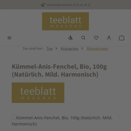
Versandkostenfrei in D ab 35 €
Zum Hauptinhalt springen
Werkzeugleiste anzeigen
Du hast 0 Produkt
War
Sie sind hier:
Tee
Kräutertee
Monokräuter
Kümmel-Anis-Fenchel, Bio, 100g
(Natürlich. Mild. Harmonisch)
Bildergalerie überspringen