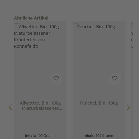
Produktgalerie überspringen
Ähnliche Artikel
Allwetter, Bio, 100g
Fenchel, Bio, 100g
(Naturbelassener
Kräutertee von
Ronnefeldt)
Inhalt:
100 Gramm
Inhalt:
100 Gramm