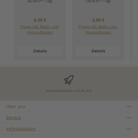
(62,00 €* / 1 kg)
(38,00 €* / 1 kg)
Regulärer Preis:
Regulärer Preis:
6,20 €
3,80 €
Preise inkl. MwSt. zzgl.
Preise inkl. MwSt. zzgl.
Versandkosten
Versandkosten
Details
Details
Versandkostenfrei in D ab 35 €
Über uns
Service
Informationen