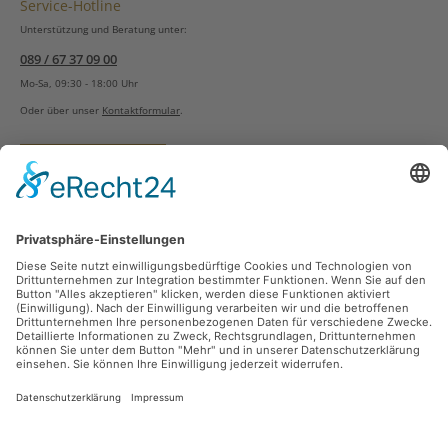
Service-Hotline
Unterstützung und Beratung unter:
089 / 67 37 09 00
Mo-Sa, 09:30 - 18:00 Uhr
Oder über unser
Kontaktformular
.
Vertrag widerrufen
Versandarten
Zahlungsarten
Sicher Einkaufen
Ladengeschäft
Newsletter
Über unsere Social Media Plattformen verpassen Sie keine Neuigkeiten mehr.