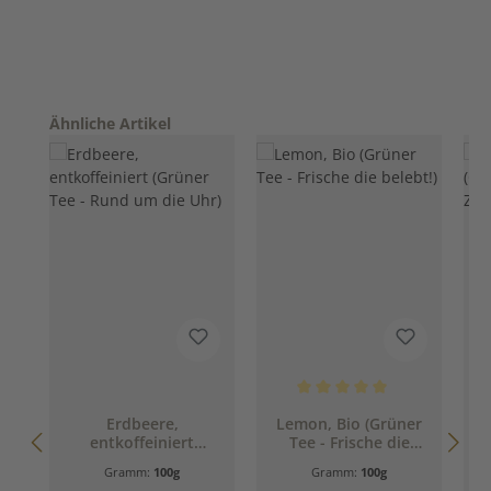
Produktgalerie überspringen
Ähnliche Artikel
Durchschnittliche Bewertung 
D
Erdbeere,
Lemon, Bio (Grüner
entkoffeiniert
Tee - Frische die
(
(Grüner Tee - Rund
belebt!)
Z
Gramm:
100g
Gramm:
100g
um die Uhr)