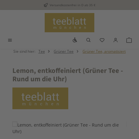
Versandkostenfrei in D ab 35 €
Zum Hauptinhalt springen
Werkzeugleiste anzeigen
Du hast 0 Produkt
War
Sie sind hier:
Tee
Grüner Tee
Grüner Tee, aromatisiert
Lemon, entkoffeiniert (Grüner Tee -
Rund um die Uhr)
Bildergalerie überspringen