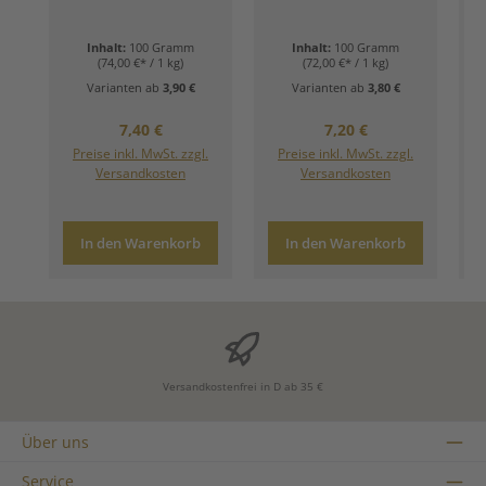
Inhalt:
100 Gramm
Inhalt:
100 Gramm
(74,00 €* / 1 kg)
(72,00 €* / 1 kg)
Varianten ab
3,90 €
Varianten ab
3,80 €
Regulärer Preis:
Regulärer Preis:
7,40 €
7,20 €
Preise inkl. MwSt. zzgl.
Preise inkl. MwSt. zzgl.
Versandkosten
Versandkosten
In den Warenkorb
In den Warenkorb
Versandkostenfrei in D ab 35 €
Über uns
Service