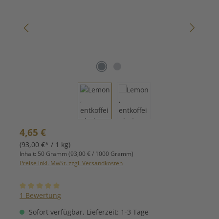
Regulärer Preis:
4,65 €
(93,00 €* / 1 kg)
Inhalt:
50 Gramm
(93,00 € / 1000 Gramm)
Preise inkl. MwSt. zzgl. Versandkosten
Durchschnittliche Bewertung von 5 von 5 Sternen
1 Bewertung
Sofort verfügbar, Lieferzeit: 1-3 Tage