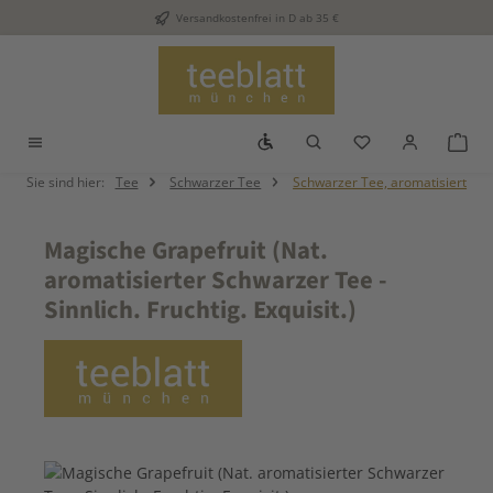
Versandkostenfrei in D ab 35 €
Zum Hauptinhalt springen
Werkzeugleiste anzeigen
Du hast 0 Produkt
War
Sie sind hier:
Tee
Schwarzer Tee
Schwarzer Tee, aromatisiert
Magische Grapefruit (Nat.
aromatisierter Schwarzer Tee -
Sinnlich. Fruchtig. Exquisit.)
Bildergalerie überspringen