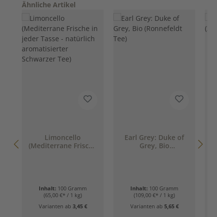
Produktgalerie überspringen
Ähnliche Artikel
D
Limoncello
Earl Grey: Duke of
(Mediterrane Frische
Grey, Bio
in jeder Tasse -
(Ronnefeldt Tee)
natürlich
aromatisierter
Schwarzer Tee)
Inhalt:
100 Gramm
Inhalt:
100 Gramm
(65,00 €* / 1 kg)
(109,00 €* / 1 kg)
Varianten ab
3,45 €
Varianten ab
5,65 €