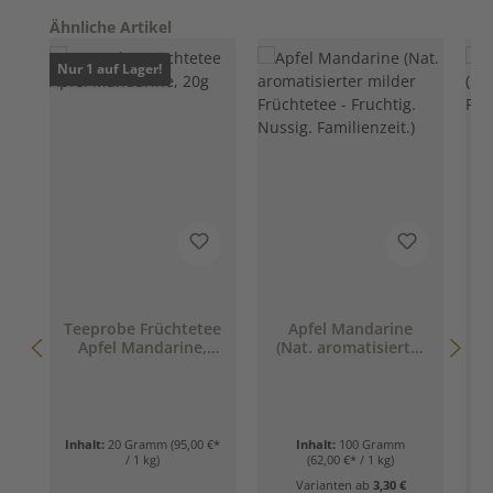
Produktgalerie überspringen
Ähnliche Artikel
Nur 1 auf Lager!
Teeprobe Früchtetee
Apfel Mandarine
Apfel Mandarine,
(Nat. aromatisierter
(
20g
milder Früchtetee -
Fruchtig. Nussig.
Familienzeit.)
Inhalt:
20 Gramm
(95,00 €*
Inhalt:
100 Gramm
/ 1 kg)
(62,00 €* / 1 kg)
Varianten ab
3,30 €