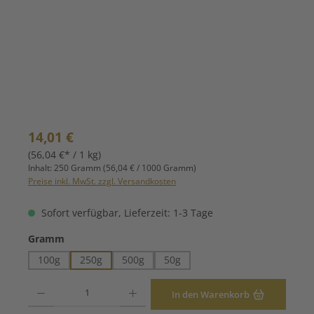
Regulärer Preis:
14,01 €
(56,04 €* / 1 kg)
Inhalt:
250 Gramm
(56,04 € / 1000 Gramm)
Preise inkl. MwSt. zzgl. Versandkosten
Sofort verfügbar, Lieferzeit: 1-3 Tage
auswählen
Gramm
100g
250g
500g
50g
Produkt Anzahl: Gib den gewünschten Wert ein oder benutze die Schaltfläche
In den Warenkorb