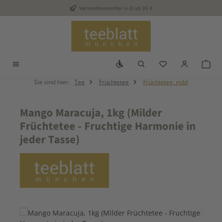
Versandkostenfrei in D ab 35 €
Zum Hauptinhalt springen
Werkzeugleiste anzeigen
Du hast 0 Produkt
War
Sie sind hier:
Tee
Früchtetee
Früchtetee, mild
Mango Maracuja, 1kg (Milder
Früchtetee - Fruchtige Harmonie in
jeder Tasse)
Bildergalerie überspringen