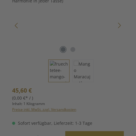
Regulärer Preis:
45,60 €
(0,00 €* / )
Inhalt:
1 Kilogramm
Preise inkl. MwSt. zzgl. Versandkosten
Sofort verfügbar, Lieferzeit: 1-3 Tage
Produkt Anzahl: Gib den gewünschten Wert ein oder benutze die Schaltfläche