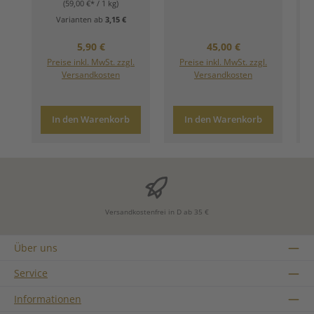
(59,00 €* / 1 kg)
Varianten ab
3,15 €
Regulärer Preis:
Regulärer Preis:
5,90 €
45,00 €
Preise inkl. MwSt. zzgl.
Preise inkl. MwSt. zzgl.
Versandkosten
Versandkosten
In den Warenkorb
In den Warenkorb
Versandkostenfrei in D ab 35 €
Über uns
Service
Informationen