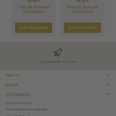
Regulärer Preis:
Regulärer Preis:
35,90 €
19,50 €
Preise inkl. MwSt. zzgl.
Preise inkl. MwSt. zzgl.
Versandkosten
Versandkosten
In den Warenkorb
In den Warenkorb
Versandkostenfrei in D ab 35 €
Über uns
Service
Informationen
Service-Hotline
Unterstützung und Beratung unter: