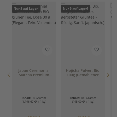
Nur 5 auf Lager!
Nur 9 auf Lager!
Japan Ceremonial
Hojicha Pulver, Bio,
Matcha Premium
100g (Gemahlener,
BIO grüner Tee,
gerösteter Grüntee -
Dose 30 g (Elegant.
Röstig. Sanft.
Fein. Vollendet.)
Japanisch.)
Inhalt:
30 Gramm
Inhalt:
100 Gramm
(1.196,67 €* / 1 kg)
(195,00 €* / 1 kg)