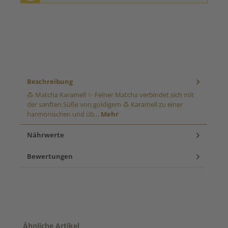
Beschreibung
🍮 Matcha Karamell ✨ Feiner Matcha verbindet sich mit
der sanften Süße von goldigem 🍮 Karamell zu einer
harmonischen und üb…
Mehr
Nährwerte
Bewertungen
Produktgalerie überspringen
Ähnliche Artikel