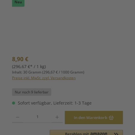
Neu
Regulärer Preis:
8,90 €
(296,67 €* / 1 kg)
Inhalt:
30 Gramm
(296,67 € / 1000 Gramm)
Preise inkl. MwSt. zzgl. Versandkosten
Nur noch 9 lieferbar
Sofort verfügbar, Lieferzeit: 1-3 Tage
Produkt Anzahl: Gib den gewünschten Wert ein oder benutze die Schaltfläche
In den Warenkorb