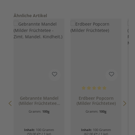
Produktgalerie überspringen
Ähnliche Artikel
Durchschnittliche Bewertung 
D
Gebrannte Mandel
Erdbeer Popcorn
(Milder Früchtetee -
(Milder Früchtetee)
(
Zimt. Mandel.
Gramm:
100g
Gramm:
100g
Kindheit.)
Inhalt:
100 Gramm
Inhalt:
100 Gramm
(59,00 €* / 1 kg)
(62,00 €* / 1 kg)