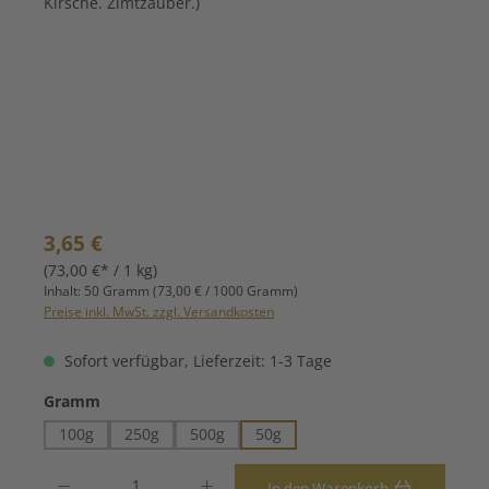
Regulärer Preis:
3,65 €
(73,00 €* / 1 kg)
Inhalt:
50 Gramm
(73,00 € / 1000 Gramm)
Preise inkl. MwSt. zzgl. Versandkosten
Sofort verfügbar, Lieferzeit: 1-3 Tage
auswählen
Gramm
100g
250g
500g
50g
Produkt Anzahl: Gib den gewünschten Wert ein oder benutze die Schaltfläche
In den Warenkorb