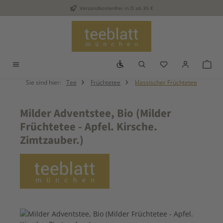
Versandkostenfrei in D ab 35 €
Zum Hauptinhalt springen
Werkzeugleiste anzeigen
Du hast 0 Produkt
War
Sie sind hier:
Tee
Früchtetee
klassischer Früchtetee
Milder Adventstee, Bio (Milder
Früchtetee - Apfel. Kirsche.
Zimtzauber.)
Bildergalerie überspringen