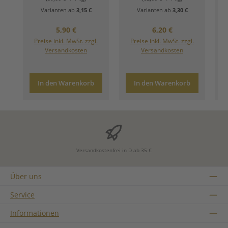
Varianten ab
3,15 €
Varianten ab
3,30 €
Regulärer Preis:
Regulärer Preis:
5,90 €
6,20 €
Preise inkl. MwSt. zzgl.
Preise inkl. MwSt. zzgl.
Versandkosten
Versandkosten
In den Warenkorb
In den Warenkorb
Versandkostenfrei in D ab 35 €
Über uns
Service
Informationen