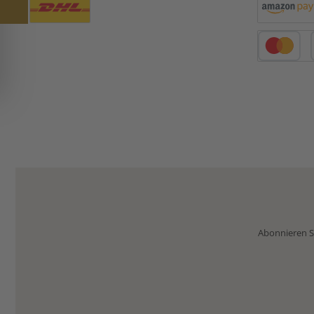
Benutzerdefiniertes Bild 1
Amazon Pay
Kredit- oder 
Abonnieren Si