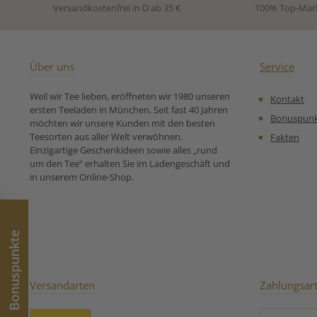
das Besondere lieben.
Komposition für
Versandkostenfrei in D ab 35 €
100% Top-Mar
Zutaten:Oolong Tee Tie
süß-salzige Gen
Kuan Yin (China),
lieben. Zutaten:
Krokantstücke (Zucker,
Oolong Tee Se
HASELNÜSSE), Aroma,
China, Krokan
Kokoschips (Kokosnuss,
(Zucker, HASE
Über uns
Service
Zucker), Kokosraspeln,
Karamellstücke
geröstetere Reis, SESAM,
Kakaobutter, Kar
Weil wir Tee lieben, eröffneten wir 1980 unseren
Kontakt
Saflorblüten.Unsere
(MAGERMILCH
ersten Teeladen in München. Seit fast 40 Jahren
Zubereitungsempfehlung
MOLKENPULVER,
Bonuspun
möchten wir unsere Kunden mit den besten
für Oolong Tee Sesam öffne
BUTTER, natürlic
Teesorten aus aller Welt verwöhnen.
Fakten
dich:
VOLLMILCHP
Einzigartige Geschenkideen sowie alles „rund
Emulgato
um den Tee“ erhalten Sie im Ladengeschäft und
Sonnenblumenl
in unserem Online-Shop.
Paprikaextrakt
Kokosraspeln, Ap
Meersal
Ringelblumen
Popreis, Saflo
Bonuspunkte
Unser
Zubereitungse
für Oolong Te
Caramel (Abw
Versandarten
Zahlungsar
Wassertemperat
C):