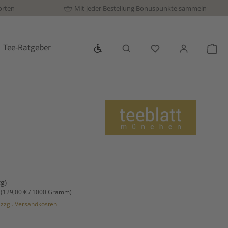
orten
Mit jeder Bestellung Bonuspunkte sammeln
Werkzeugleiste anzeigen
Tee-Ratgeber
Du hast 0 Produkte
War
s:
kg)
m
(129,00 € / 1000 Gramm)
. zzgl. Versandkosten