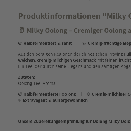
Produktinformationen "Milky Oo
🥛
Milky Oolong – Cremiger Oolong a
🍃
Halbfermentiert & sanft
| 🌸
Cremig-fruchtige Ele
Aus den bergigen Regionen der chinesischen Provinz
Fuj
weichen, cremig-milchigen Geschmack
mit feinen
fruch
Ein Tee, der durch seine Eleganz und den samtigen Abga
Zutaten:
Oolong Tee, Aroma
🍃
Halbfermentierter Oolong
| 🥛
Cremig-milchiger 
✨
Extravagant & außergewöhnlich
Unsere Zubereitungsempfehlung für Oolong Milky Oolo