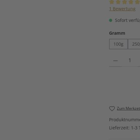
Durchschnittli
1 Bewertung
Sofort verfü
auswä
Gramm
100g
250
Produkt Anzahl
Zum Merkzett
Produktnumm
Lieferzeit:
1-3 