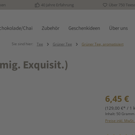
ken
40 Jahre Erfahrung
Über 750 Tees
schokolade/Chai
Zubehör
Geschenkideen
Über uns
Sie sind hier:
Tee
Grüner Tee
Grüner Tee, aromatisiert
mig. Exquisit.)
Regulärer Prei
6,45 €
(129,00 €* / 1 
Inhalt:
50 Gram
Preise inkl. MwSt