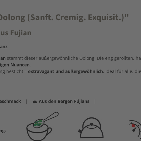
long (Sanft. Cremig. Exquisit.)"
us Fujian
ganz
ian
stammt dieser außergewöhnliche Oolong. Die eng gerollten, hal
tigen Nuancen
.
ng besticht –
extravagant und außergewöhnlich
, ideal für alle, 
Geschmack
| 🏔️
Aus den Bergen Fújians
|
ng: