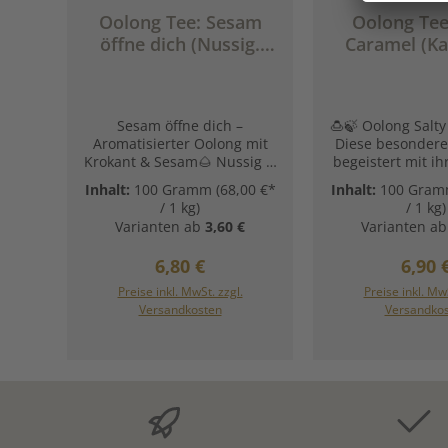
Durchschnittliche Bewertung von 5 von 5 Sternen
Oolong Tee: Sesam
Oolong Tee:
öffne dich (Nussig.
Caramel (Ka
Weich. Besonders.)
Süß-Salzig. 
Sesam öffne dich –
🍮🍃 Oolong Salt
Aromatisierter Oolong mit
Diese besonder
Krokant & Sesam🌰 Nussig &
begeistert mit i
geröstet | 🍃 Oolong-
Zutaten und gro
Inhalt:
100 Gramm
(68,00 €*
Inhalt:
100 Gra
Genuss aus China Ein Tee
goldenen Karame
/ 1 kg)
/ 1 kg)
wie ein Schatz aus
🍵 Beim Aufbrühe
Varianten ab
3,60 €
Varianten ab
Tausendundeiner Nacht:
sich ein verfüh
Feinster chinesischer
Duft, der schon 
Regulärer Preis:
Regul
6,80 €
6,90 
Oolong trifft auf gerösteten
Schluck Lust 
Sesam, süßes Krokant und
macht. Die Kombi
Preise inkl. MwSt. zzgl.
Preise inkl. MwS
zarte Kokosnoten. Die leicht
feinem Oolon
Versandkosten
Versandko
nussige Tiefe des Tie Kuan
Karamell und ei
Yin verbindet sich mit einem
salzigen Note so
Hauch Dessert – warm, rund
außergewöhn
und überraschend
Geschmackser
ausgewogen. „Sesam öffne
weich, rund und
dich“ ist ein weicher
intensiv. 
Genussmoment für alle, die
unwidersteh