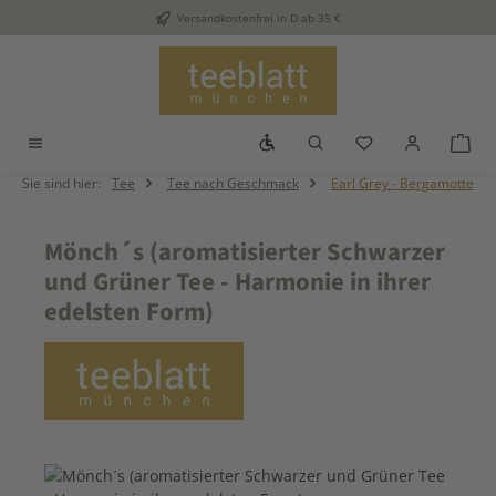
Versandkostenfrei in D ab 35 €
Zum Hauptinhalt springen
Werkzeugleiste anzeigen
Du hast 0 Produkt
War
Sie sind hier:
Tee
Tee nach Geschmack
Earl Grey - Bergamotte
Mönch´s (aromatisierter Schwarzer
und Grüner Tee - Harmonie in ihrer
edelsten Form)
Bildergalerie überspringen