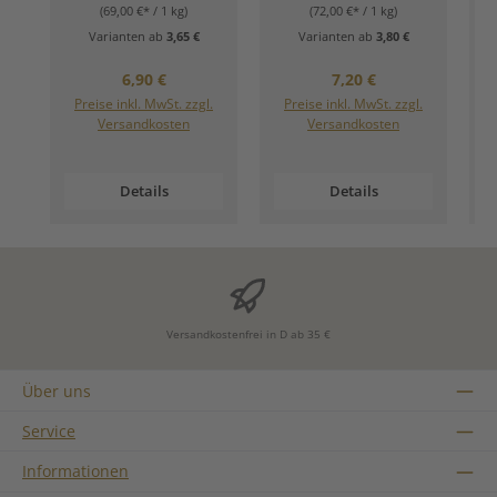
(69,00 €* / 1 kg)
(72,00 €* / 1 kg)
Varianten ab
3,65 €
Varianten ab
3,80 €
Regulärer Preis:
Regulärer Preis:
6,90 €
7,20 €
Preise inkl. MwSt. zzgl.
Preise inkl. MwSt. zzgl.
Versandkosten
Versandkosten
Details
Details
Versandkostenfrei in D ab 35 €
Über uns
Service
Informationen