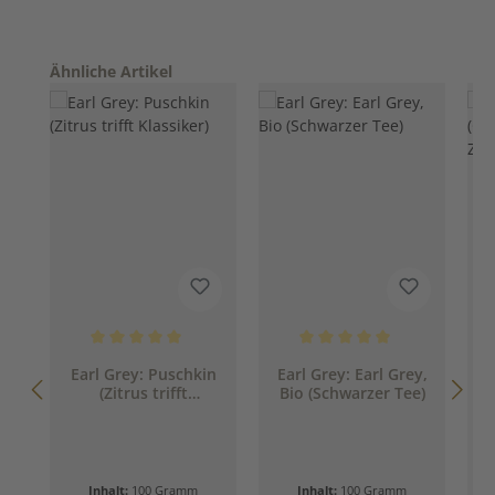
Produktgalerie überspringen
Ähnliche Artikel
Durchschnittliche Bewertung von 5 von 5 Sternen
Durchschnittliche Bewertung 
D
Earl Grey: Puschkin
Earl Grey: Earl Grey,
(Zitrus trifft
Bio (Schwarzer Tee)
(
Klassiker)
Z
Inhalt:
100 Gramm
Inhalt:
100 Gramm