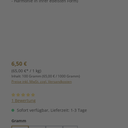
Regulärer Preis:
6,50 €
(65,00 €* / 1 kg)
Inhalt:
100 Gramm
(65,00 € / 1000 Gramm)
Preise inkl. MwSt. zzgl. Versandkosten
Durchschnittliche Bewertung von 5 von 5 Sternen
1 Bewertung
Sofort verfügbar, Lieferzeit: 1-3 Tage
auswählen
Gramm