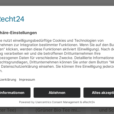
e Bewertung von 5 von 5 Sternen
Durchschnittliche Bewertung von 5 von 5 Stern
rl Grey,
Grüner Puschkin
1001 N
zer Tee)
(Grüner Bio Tee mit
und Sc