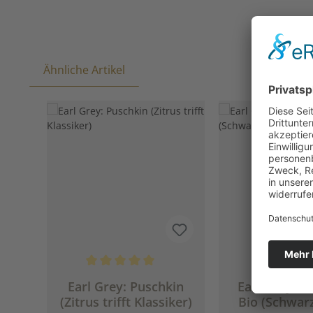
Ähnliche Artikel
Produktgalerie überspringen
Durchschnittliche Bewertung von 5 von 5 Sternen
Durchschnittlich
Earl Grey: Puschkin
Earl Grey: Ea
(Zitrus trifft Klassiker)
Bio (Schwar