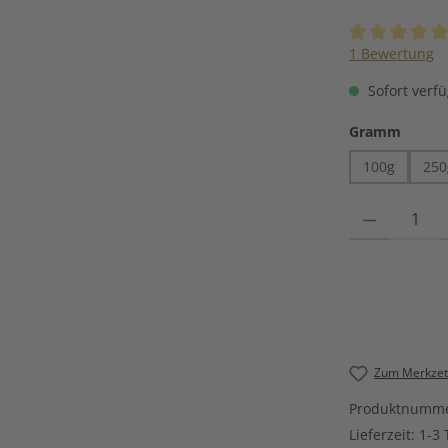
Durchschnittli
1 Bewertung
Sofort verfü
auswä
Gramm
100g
250
Produkt Anzahl
Zum Merkzett
Produktnumm
Lieferzeit:
1-3 