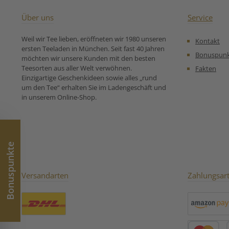
Zubereitungsempfehlung
echte Teekultur 
für Schwarzer Tee Earl Grey
pur, mit einem
Über uns
Service
Puschkin:
Zitrone oder ei
Milch. Zutaten:
Weil wir Tee lieben, eröffneten wir 1980 unseren
Kontakt
Bio Ceylon-, Bio
ersten Teeladen in München. Seit fast 40 Jahren
Sizilianisch
Bonuspun
möchten wir unsere Kunden mit den besten
Bergamotte Ö
Teesorten aus aller Welt verwöhnen.
Fakten
Zubereitungse
Einzigartige Geschenkideen sowie alles „rund
für Bio Schwarze
um den Tee“ erhalten Sie im Ladengeschäft und
Grey:
in unserem Online-Shop.
Bonuspunkte
Versandarten
Zahlungsar
Benutzerdefiniertes Bild 1
Amazon Pay