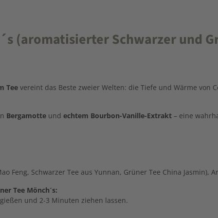
 (aromatisierter Schwarzer und Grü
em
Tee
vereint
das
Beste
zweier
Welten:
die
Tiefe
und
Wärme
von
C
on
Bergamotte
und
echtem
Bourbon-
Vanille-
Extrakt
–
eine
wahrh
o Feng, Schwarzer Tee aus Yunnan, Grüner Tee China Jasmin), Aro
ner Tee Mönch´s:
rgießen und 2-3 Minuten ziehen lassen.