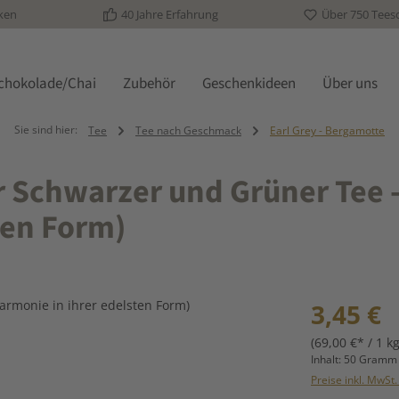
ken
40 Jahre Erfahrung
Über 750 Tees
schokolade/Chai
Zubehör
Geschenkideen
Über uns
Sie sind hier:
Tee
Tee nach Geschmack
Earl Grey - Bergamotte
 Schwarzer und Grüner Tee 
ten Form)
Regulärer Prei
3,45 €
(69,00 €* / 1 kg
Inhalt:
50 Gram
Preise inkl. MwSt