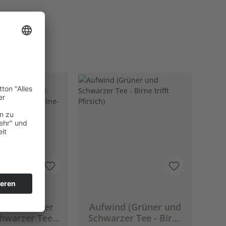
en
acht (Grüner
Aufwind (Grüner und
hwarzer Tee
Schwarzer Tee - Birne