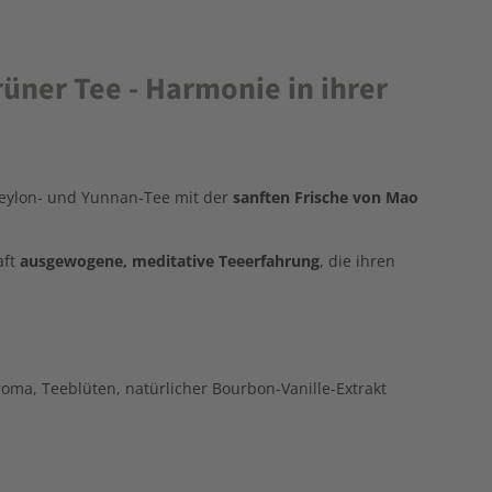
ner Tee - Harmonie in ihrer
eylon-
und
Yunnan-
Tee
mit
der
sanften
Frische
von
Mao
aft
ausgewogene,
meditative
Teeerfahrung
,
die
ihren
ma, Teeblüten, natürlicher Bourbon-Vanille-Extrakt