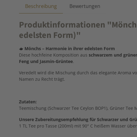
Beschreibung
Bewertungen
Produktinformationen "Mönch´s
edelsten Form)"
🫖
Mönchs –
Harmonie
in
ihrer
edelsten
Form
Diese
hochfeine
Komposition
aus
schwarzem
und
grün
Feng
und
Jasmin-
Grüntee
.
Veredelt
wird
die
Mischung
durch
das
elegante
Aroma
v
Namen
zu
Recht
trägt.
Zutaten:
Teemischung (Schwarzer Tee Ceylon BOP1), Grüner Tee Ma
Unsere Zubereitungsempfehlung für Schwarzer und Grü
1 TL Tee pro Tasse (200ml) mit 90° C heißem Wasser übe