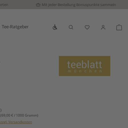
orten
Mit jeder Bestellung Bonuspunkte sammeln
Werkzeugleiste anzeigen
Tee-Ratgeber
Du hast 0 Produkte
War
-
s:
)
m
(69,00 € / 1000 Gramm)
. zzgl. Versandkosten