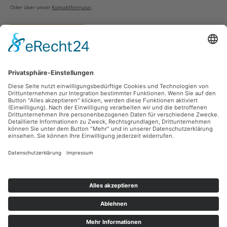
Oder über unser
Kontaktformular
.
Vertrag widerrufen
Versandarten
Zahlungsarten
Sicher Einkaufen
Ladengeschäft
Newsletter
Über unsere Social Media Plattformen verpassen Sie keine Neuigkeiten mehr.
Facebook
Instagram
Alle Preise inkl. gesetzl. Mehrwertsteuer zzgl.
Versandkosten
und ggf.
Nachnahmegebühren, wenn nicht anders angegeben.