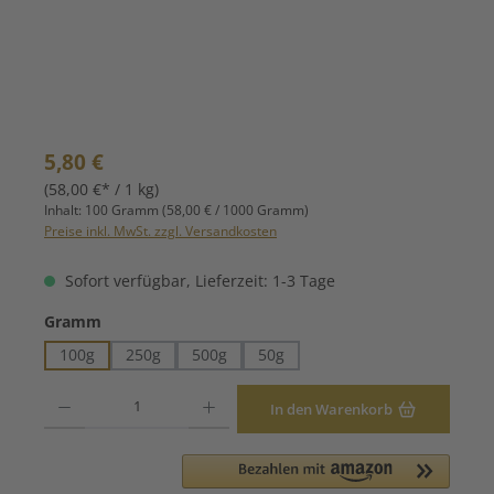
Regulärer Preis:
5,80 €
(58,00 €* / 1 kg)
Inhalt:
100 Gramm
(58,00 € / 1000 Gramm)
Preise inkl. MwSt. zzgl. Versandkosten
Sofort verfügbar, Lieferzeit: 1-3 Tage
auswählen
Gramm
100g
250g
500g
50g
Produkt Anzahl: Gib den gewünschten Wert ein oder benutze die Schaltfläche
In den Warenkorb