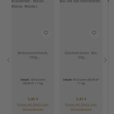
Beduinenschreck,
Glückskräuter, Bio,
100g
50g
(Naturbelassener
(Naturbelassener
Kräutertee - Minze.
Bio-Tee von
Würze. Wüste.)
Ronnefeldt)
Inhalt:
100 Gramm
Inhalt:
50 Gramm
(69,00 €*
(58,00 €* / 1 kg)
/ 1 kg)
Regulärer Preis:
Regulärer Preis:
5,80 €
3,45 €
Preise inkl. MwSt. zzgl.
Preise inkl. MwSt. zzgl.
Versandkosten
Versandkosten