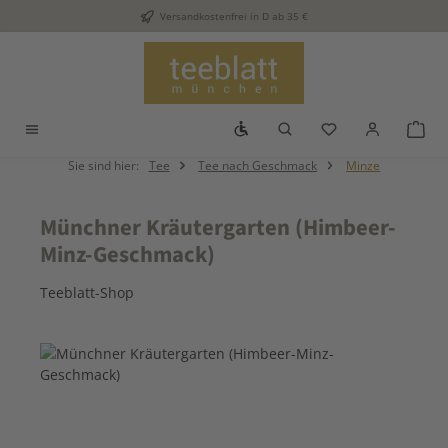
Versandkostenfrei in D ab 35 €
Zum Hauptinhalt springen
Werkzeugleiste anzeigen
Du hast 0 Produkt
War
Sie sind hier:
Tee
Tee nach Geschmack
Minze
Münchner Kräutergarten (Himbeer-
Minz-Geschmack)
Teeblatt-Shop
Bildergalerie überspringen