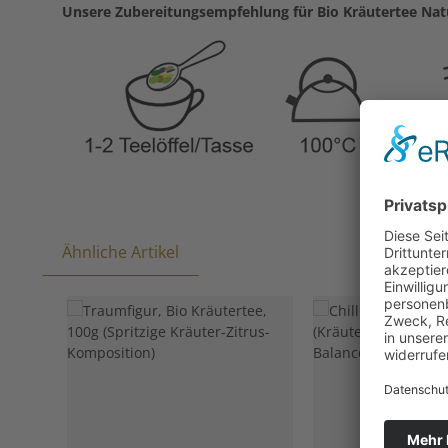
Unsere Zubereitungsempfehlung für Bio Kräutertee Nat
Ähnliche Artikel
Produktgalerie überspringen