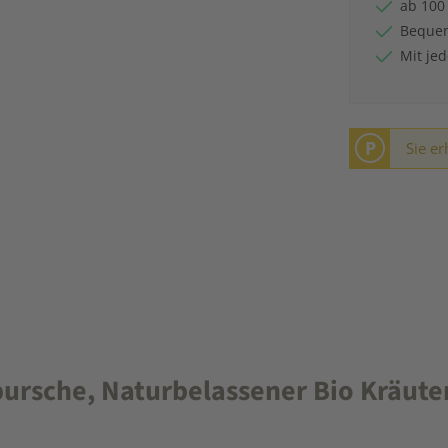
ab 100
Bequem
Mit je
P
Sie er
sche, Naturbelassener Bio Kräutert