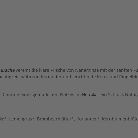
ursche
vereint die klare Frische von Nanaminze mit der sanften F
uchtigkeit, während Koriander und leuchtende Korn- und Ringelb
n Charme eines gemütlichen Platzes im Heu 🌄 – ein Schluck Natur,
cke*, Lemongras*, Brombeerblätter*, Koriander*, Kornblumenblüt