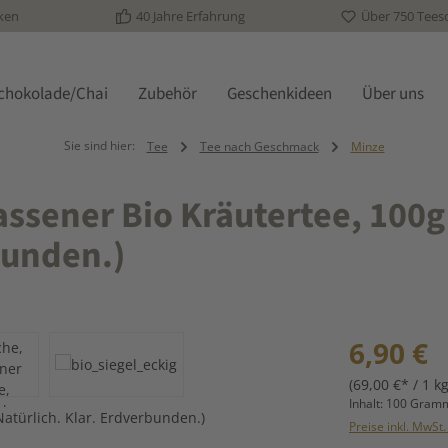
ken
40 Jahre Erfahrung
Über 750 Tees
schokolade/Chai
Zubehör
Geschenkideen
Über uns
Sie sind hier:
Tee
Tee nach Geschmack
Minze
ssener Bio Kräutertee, 100g
bunden.)
Regulärer Prei
6,90 €
(69,00 €* / 1 kg
Inhalt:
100 Gra
Preise inkl. MwSt