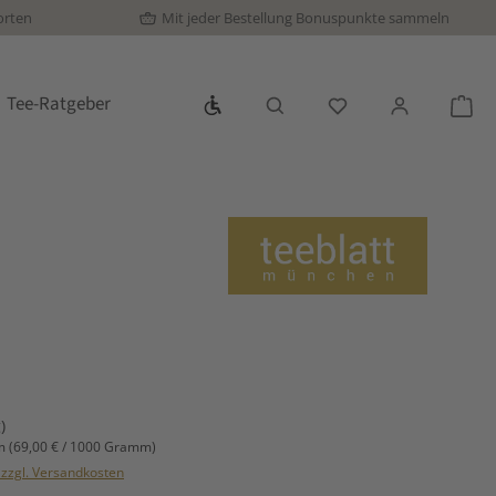
orten
Mit jeder Bestellung Bonuspunkte sammeln
Werkzeugleiste anzeigen
Tee-Ratgeber
Du hast 0 Produkte
War
s:
)
mm
(69,00 € / 1000 Gramm)
. zzgl. Versandkosten