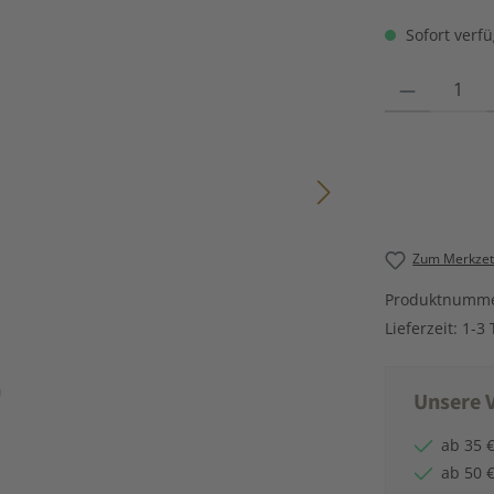
Sofort verfü
Produkt Anzahl
Zum Merkzett
Produktnumm
Lieferzeit:
1-3 
Unsere V
ab 35 €
ab 50 €