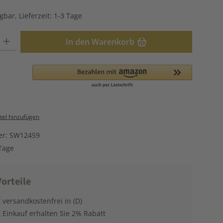
gbar, Lieferzeit: 1-3 Tage
: Gib den gewünschten Wert ein oder benutze die Schaltflächen u
In den Warenkorb
el hinzufügen
er:
SW12459
Tage
orteile
 versandkostenfrei in (D)
 Einkauf erhalten Sie 2% Rabatt