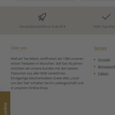
Nanaminze* (15%),
🧘 Tee zum Ab
Brennesselblätter*,
Zutaten:Tulsi
Orangenschalen*,
Rotbusch (Roo
Lemongras*(7%),
Melissenblä
Apfelstücke (Apfel*,
Ingwerstüc
Säuerungsmittel:
Apfelstüc
Versandkostenfrei in D ab 35 €
100% Top-Mar
Zitronensäure) Zimtrinde*,
Verbenenkraut*, 
Ingwerstücke*, natürliches
Orangensch
Frucht-Aroma, Nelken*,
natürliches Zit
Kardamom*, Zitrusöl* * aus
Kardamom*, Ha
kontrolliert biologischem
Lavendelblü
Über uns
Service
Anbau. Unsere
Ginsengwu
Zubereitungsempfehlung
Kornblumenblü
Weil wir Tee lieben, eröffneten wir 1980 unseren
Kontakt
für Bio Kräutertee
kontrolliert bi
ersten Teeladen in München. Seit fast 40 Jahren
Traumfigur:
Anbau Un
Bonuspun
möchten wir unsere Kunden mit den besten
Zubereitungse
Teesorten aus aller Welt verwöhnen.
Fakten
für Bio Kräuterte
Einzigartige Geschenkideen sowie alles „rund
um den Tee“ erhalten Sie im Ladengeschäft und
in unserem Online-Shop.