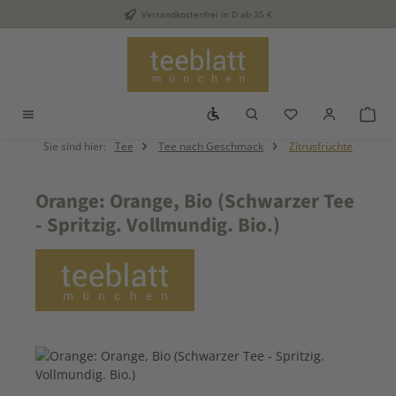
Versandkostenfrei in D ab 35 €
Zum Hauptinhalt springen
Werkzeugleiste anzeigen
Du hast 0 Produkt
War
Sie sind hier:
Tee
Tee nach Geschmack
Zitrusfrüchte
Orange: Orange, Bio (Schwarzer Tee
- Spritzig. Vollmundig. Bio.)
Bildergalerie überspringen