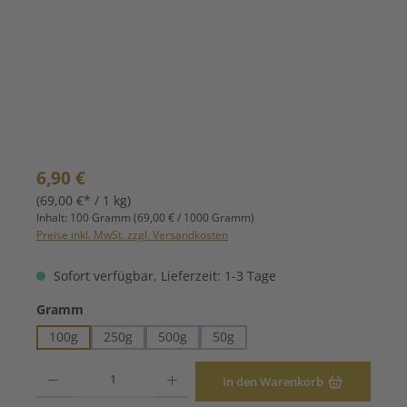
Regulärer Preis:
6,90 €
(69,00 €* / 1 kg)
Inhalt:
100 Gramm
(69,00 € / 1000 Gramm)
Preise inkl. MwSt. zzgl. Versandkosten
Sofort verfügbar, Lieferzeit: 1-3 Tage
auswählen
Gramm
100g
250g
500g
50g
Produkt Anzahl: Gib den gewünschten Wert ein oder benutze die Schaltfläche
In den Warenkorb