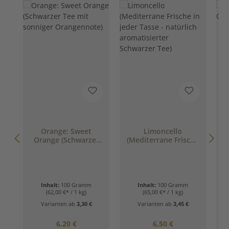
Orange: Sweet
Limoncello
Orange (Schwarzer
(Mediterrane Frische
O
Tee mit sonniger
in jeder Tasse -
Orangennote)
natürlich
aromatisierter
Schwarzer Tee)
Inhalt:
100 Gramm
Inhalt:
100 Gramm
(62,00 €* / 1 kg)
(65,00 €* / 1 kg)
Varianten ab
3,30 €
Varianten ab
3,45 €
Regulärer Preis:
Regulärer Preis:
6,20 €
6,50 €