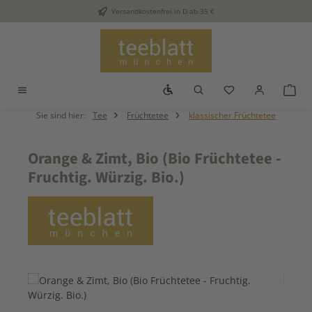
Versandkostenfrei in D ab 35 €
Zum Hauptinhalt springen
Werkzeugleiste anzeigen
Du hast 0 Produkt
War
Sie sind hier:
Tee
Früchtetee
klassischer Früchtetee
Orange & Zimt, Bio (Bio Früchtetee -
Fruchtig. Würzig. Bio.)
Bildergalerie überspringen