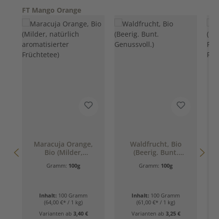
Produktgalerie überspringen
FT Mango Orange
Maracuja Orange,
Waldfrucht, Bio
Bio (Milder,
(Beerig. Bunt.
natürlich
Genussvoll.)
Gramm:
100g
Gramm:
100g
aromatisierter
Früchtetee)
Inhalt:
100 Gramm
Inhalt:
100 Gramm
(64,00 €* / 1 kg)
(61,00 €* / 1 kg)
Varianten ab
3,40 €
Varianten ab
3,25 €