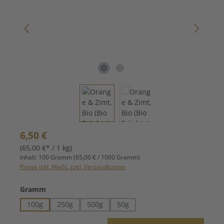
Regulärer Preis:
6,50 €
(65,00 €* / 1 kg)
Inhalt:
100 Gramm
(65,00 € / 1000 Gramm)
Preise inkl. MwSt. zzgl. Versandkosten
auswählen
Gramm
100g
250g
500g
50g
Produkt Anzahl: Gib den gewünschten Wert ein oder benutze die Schaltfläche