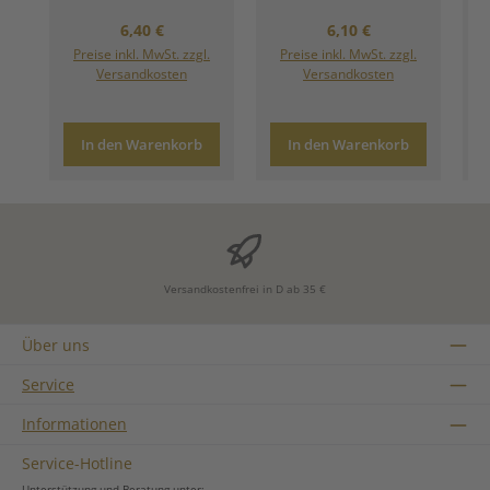
Regulärer Preis:
Regulärer Preis:
6,40 €
6,10 €
Preise inkl. MwSt. zzgl.
Preise inkl. MwSt. zzgl.
Versandkosten
Versandkosten
In den Warenkorb
In den Warenkorb
Versandkostenfrei in D ab 35 €
Über uns
Service
Informationen
Service-Hotline
Unterstützung und Beratung unter: