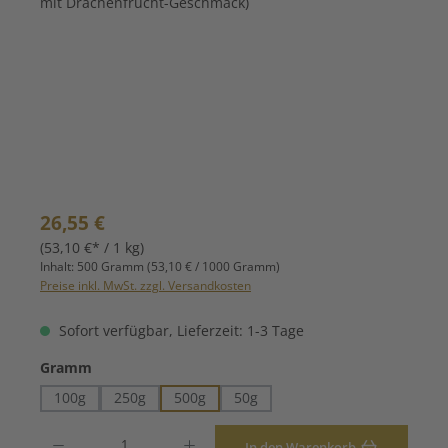
Regulärer Preis:
26,55 €
(53,10 €* / 1 kg)
Inhalt:
500 Gramm
(53,10 € / 1000 Gramm)
Preise inkl. MwSt. zzgl. Versandkosten
Sofort verfügbar, Lieferzeit: 1-3 Tage
auswählen
Gramm
100g
250g
500g
50g
Produkt Anzahl: Gib den gewünschten Wert ein oder benutze die Schaltfläche
In den Warenkorb