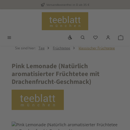
Versandkostenfrei in D ab 35 €
Zum Hauptinhalt springen
Werkzeugleiste anzeigen
Du hast 0 Produkt
War
Sie sind hier:
Tee
Früchtetee
klassischer Früchtetee
Pink Lemonade (Natürlich
aromatisierter Früchtetee mit
Drachenfrucht-Geschmack)
Bildergalerie überspringen