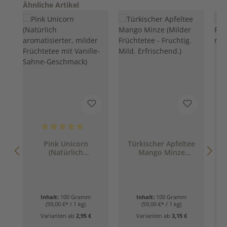
Produktgalerie überspringen
Ähnliche Artikel
Durchschnittliche Bewertung von 5 von 5 Sternen
Pink Unicorn
Türkischer Apfeltee
(Natürlich
Mango Minze
(
aromatisierter,
(Milder Früchtetee -
milder Früchtetee
Fruchtig. Mild.
mit Vanille-Sahne-
Erfrischend.)
Geschmack)
Inhalt:
100 Gramm
Inhalt:
100 Gramm
(59,00 €* / 1 kg)
(59,00 €* / 1 kg)
Varianten ab
2,95 €
Varianten ab
3,15 €