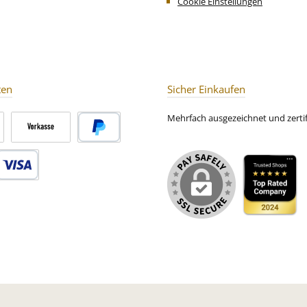
Cookie Einstellungen
Verdickung
färbend
(Rote Beete
(8%), H
kandier
(Mango, Zu
Aroma, R
ten
Sicher Einkaufen
Kokosch
Zucker)
Mehrfach ausgezeichnet und zertifi
Kornblume
Zubereit
für milde
Vorkasse
PayPal
Debitkarte