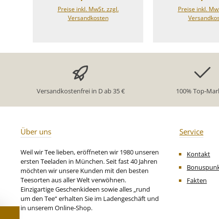
Erdbeeren verbindet sich
mit Sekt unwide
Preise inkl. MwSt. zzgl.
Preise inkl. MwS
mit der sanften Cremigkeit
lecker ! Zutaten:
Versandkosten
Versandko
der Vanille – mild, rund und
(Apfel, Säuerun
angenehm
Zitronensä
ausgewogen.Perfekt für eine
Hibiskusbl
kleine Auszeit – heiß wie kalt
Weinbeeren
ein Genuss.
Brombeerblä
Zutaten:Apfelstücke (Apfel,
natürliches 
Säuerungsmittel:
Holunderbe
Zitronensäure), Weinbeeren,
Drachenfrucht
Versandkostenfrei in D ab 35 €
100% Top-Mar
Karottenstücke, Rote
Rhabarberstück
Beetestücke, Aroma,
Kornblumenblüt
Erdbeerstücke,
Zubereitungse
Sonnenblumenblüten,
für natürlich aro
Vanillestücke.
Früchte Tee Pink
Über uns
Service
Zutaten:Apfelstücke (Apfel,
Säuerungsmittel:
Weil wir Tee lieben, eröffneten wir 1980 unseren
Kontakt
Zitronensäure), Weinbeeren,
ersten Teeladen in München. Seit fast 40 Jahren
Karottenstücke, Rote
Bonuspun
möchten wir unsere Kunden mit den besten
Beetestücke, Aroma,
Teesorten aus aller Welt verwöhnen.
Fakten
Erdbeerstücke,
Einzigartige Geschenkideen sowie alles „rund
Sonnenblumenblüten,
um den Tee“ erhalten Sie im Ladengeschäft und
Vanillestücke. Unsere
in unserem Online-Shop.
Zubereitungsempfehlung
für milder Früchtetee