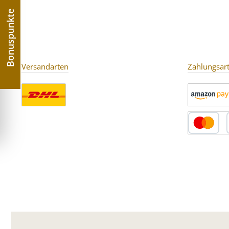
Rotbeetchen:
Bonuspunkte
Versandarten
Zahlungsar
Benutzerdefiniertes Bild 1
Amazon Pay
Kredit- oder 