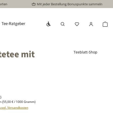
orten
Mit jeder Bestellung Bonuspunkte sammeln
Werkzeugleiste anzeigen
Tee-Ratgeber
Du hast 0 Produkte
War
tetee mit
Teeblatt-Shop
s:
)
mm
(55,00 € / 1000 Gramm)
. zzgl. Versandkosten