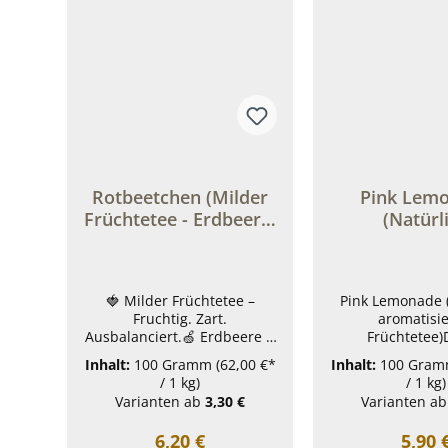
Rotbeetchen (Milder
Pink Lem
Früchtetee - Erdbeere.
(Natürl
Vanille. Fein.)
aromatisi
Früchtete
Drachenfr
🍓 Milder Früchtetee –
Pink Lemonade (
Geschma
Fruchtig. Zart.
aromatisie
Ausbalanciert.🍏 Erdbeere &
Früchtetee)
Vanille | 🌼 Sanft
Früchtetee mit 
Inhalt:
100 Gramm
(62,00 €*
Inhalt:
100 Gra
cremig | 🫖 Ideal für
Drachenfrucht
/ 1 kg)
/ 1 kg)
jeden Tag Ein fein
und pinken Blüte
Varianten ab
3,30 €
Varianten ab
abgestimmter Früchtetee
spritzi
mit natürlicher Leichtigkeit:
Sommererfrisch
Regulärer Preis:
Regul
6,20 €
5,90 
Die fruchtige Süße von
eiskalt, als Lim