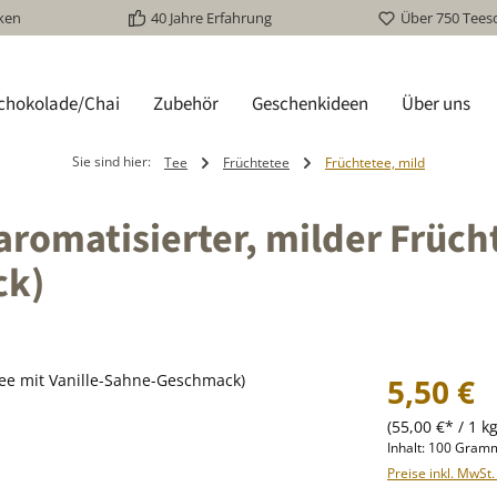
ken
40 Jahre Erfahrung
Über 750 Tees
schokolade/Chai
Zubehör
Geschenkideen
Über uns
Sie sind hier:
Tee
Früchtetee
Früchtetee, mild
aromatisierter, milder Früch
ck)
Regulärer Prei
5,50 €
(55,00 €* / 1 kg
Inhalt:
100 Gra
Preise inkl. MwSt