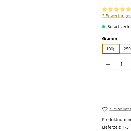
Durchschnittli
2 Bewertunge
Sofort verfü
auswä
Gramm
100g
250
Produkt Anzahl
Zum Merkzett
Produktnumm
Lieferzeit:
1-3 