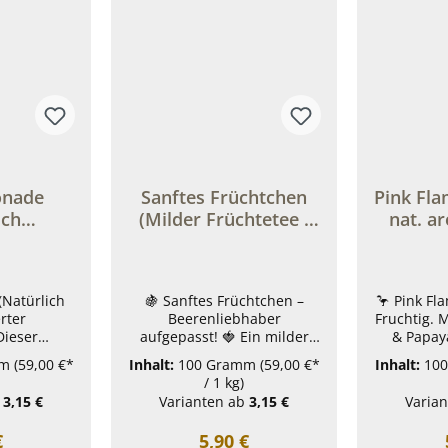
onade
Sanftes Früchtchen
Pink Flamingo
ich
(Milder Früchtetee -
nat. a
erter
Beerenliebhaber
Früchtet
e mit
aufgepasst)
Frucht
ucht-
Natürlich
🍇 Sanftes Früchtchen –
🦩 Pink Fl
ck)
rter
Beerenliebhaber
Fruchtig. 
Dieser
aufgepasst! 🍓 Ein milder
& Papa
exotischen
Früchtetee mit der vollen
Blütenpr
mm
(59,00 €*
Inhalt:
100 Gramm
(59,00 €*
Inhalt:
10
stückchen
Beerenvielfalt des Waldes:
als Eiste
/ 1 kg)
n iste eine
Sanft im Geschmack, aber
Kurzurlaub
3,15 €
Varianten ab
3,15 €
Varian
ge
voller Charakter!Holunder,
Mischu
ung.Heiß,
Johannisbeeren,
Apfelbasi
ärer Preis:
Regulärer Preis:
€
5,90 €
onade oder
Brombeeren und Himbeeren
kle