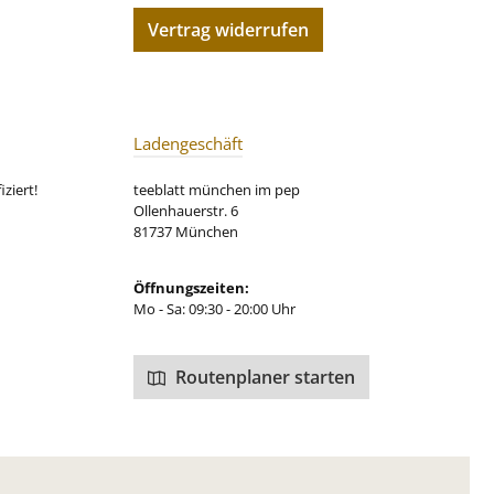
smittel: Traganth,
Vertrag widerrufen
es Lebensmittel
, Saftkonzentrat))
ibiskusblüten,
te Mangostücke
cker), natürliches
ote Beetestücke,
Ladengeschäft
ips (Kokosnuss,
, Saflorblüten,
ziert!
teeblatt münchen im pep
nblüten. Unsere
Ollenhauerstr. 6
ungsempfehlung
81737 München
r Früchtetee Pink
Flamingo:
Öffnungszeiten:
Mo - Sa: 09:30 - 20:00 Uhr
Routenplaner starten