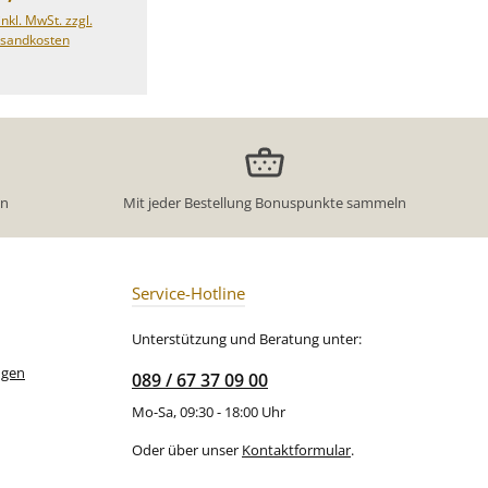
ingos, exotischen
inkl. MwSt. zzgl.
oten und einem
sandkosten
benfrohen
el.Papaya, Mango
ne sanfte Süße
Pink Flamingo“
ling der ganzen
heiß und kalt ein
rfekt für sonnige
hmittage,
en
Mit jeder Bestellung Bonuspunkte sammeln
eburtstage oder
für den kleinen
bik-Moment
Milder Tee
altgetränk zu
Service-Hotline
nhaltet
ßlich natürliches
Unterstützung und Beratung unter:
Säuerungsmittel:
ngen
089 / 67 37 09 00
äure), kandierte
tücke (Papapya,
Mo-Sa, 09:30 - 18:00 Uhr
 Karottenstücke,
uckerflamingos
Oder über unser
Kontaktformular
.
er, Reismehl,
kaobutter,