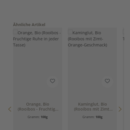
Produktgalerie überspringen
Ähnliche Artikel
Orange, Bio
Kaminglut, Bio
J
(Rooibos - Fruchtige
(Rooibos mit Zimt-
T
Ruhe in jeder Tasse)
Orange-Geschmack)
Gramm:
100g
Gramm:
100g