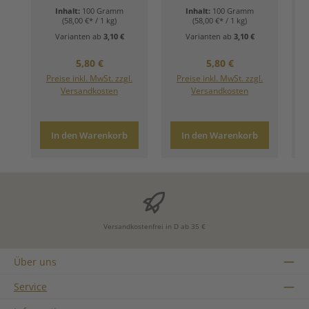
Inhalt:
100 Gramm
Inhalt:
100 Gramm
(58,00 €* / 1 kg)
(58,00 €* / 1 kg)
Varianten ab
3,10 €
Varianten ab
3,10 €
Regulärer Preis:
Regulärer Preis:
5,80 €
5,80 €
Preise inkl. MwSt. zzgl.
Preise inkl. MwSt. zzgl.
Versandkosten
Versandkosten
In den Warenkorb
In den Warenkorb
Versandkostenfrei in D ab 35 €
Über uns
Service