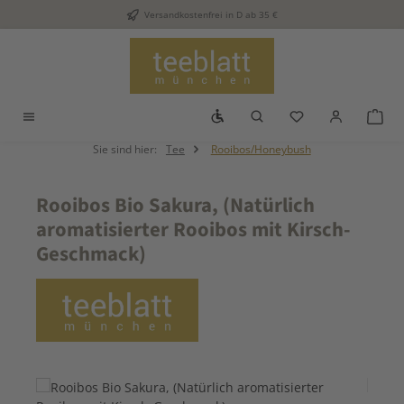
Versandkostenfrei in D ab 35 €
Zum Hauptinhalt springen
Werkzeugleiste anzeigen
Du hast 0 Produkt
War
Sie sind hier:
Tee
Rooibos/Honeybush
Rooibos Bio Sakura, (Natürlich
aromatisierter Rooibos mit Kirsch-
Geschmack)
Bildergalerie überspringen