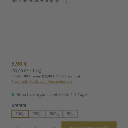
Regulärer Preis:
5,90 €
(59,00 €* / 1 kg)
Inhalt:
100 Gramm
(59,00 € / 1000 Gramm)
Preise inkl. MwSt. zzgl. Versandkosten
Sofort verfügbar, Lieferzeit: 1-3 Tage
auswählen
Gramm
100g
250g
500g
50g
Produkt Anzahl: Gib den gewünschten Wert ein oder benutze die Schaltfläche
In den Warenkorb