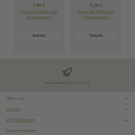
Regulärer Preis:
Regulärer Preis:
5,80 €
6,20 €
Preise inkl. MwSt. zzgl.
Preise inkl. MwSt. zzgl.
Versandkosten
Versandkosten
Details
Details
Versandkostenfrei in D ab 35 €
Über uns
Service
Informationen
Service-Hotline