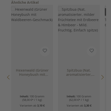
Produktgalerie überspringen
Ähnliche Artikel
Nur
Hexenwald (Grüner
Spitzbua (Nat.
Honeybush mit
aromatisierter,
W
Waldbeeren-
milder Früchtetee
T
Geschmack)
mit Erdbeere &
Himbeer - Mild.
Fruchtig. Einfach
spitze)
Inhalt:
100 Gramm
Inhalt:
100 Gramm
(58,00 €* / 1 kg)
(62,00 €* / 1 kg)
Varianten ab
3,10 €
Varianten ab
3,30 €