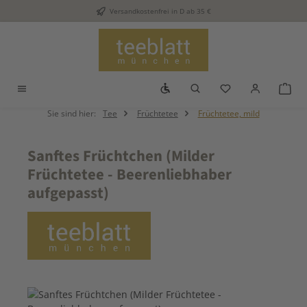
Versandkostenfrei in D ab 35 €
Zum Hauptinhalt springen
Werkzeugleiste anzeigen
Du hast 0 Produkt
War
Sie sind hier:
Tee
Früchtetee
Früchtetee, mild
Sanftes Früchtchen (Milder
Früchtetee - Beerenliebhaber
aufgepasst)
Bildergalerie überspringen