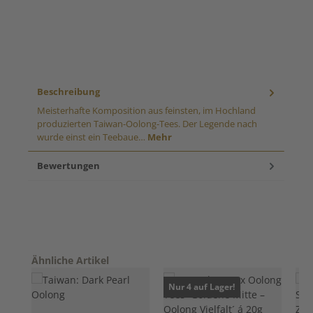
Beschreibung
Meisterhafte Komposition aus feinsten, im Hochland
produzierten Taiwan-Oolong-Tees. Der Legende nach
wurde einst ein Teebaue…
Mehr
Bewertungen
Produktgalerie überspringen
Ähnliche Artikel
Nur 4 auf Lager!