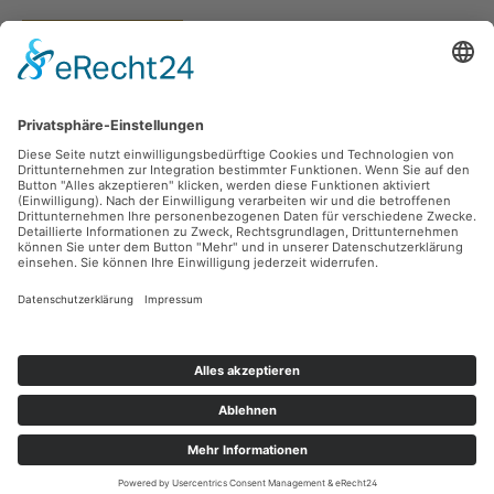
Vertrag widerrufen
Versandarten
Zahlungsarten
Sicher Einkaufen
Ladengeschäft
Newsletter
Über unsere Social Media Plattformen verpassen Sie keine Neuigkeiten mehr.
Facebook
Instagram
Alle Preise inkl. gesetzl. Mehrwertsteuer zzgl.
Versandkosten
und ggf.
Nachnahmegebühren, wenn nicht anders angegeben.
© 2026 teeblatt münchen - Alle Rechte vorbehalten. Theme by
ThemeWare®