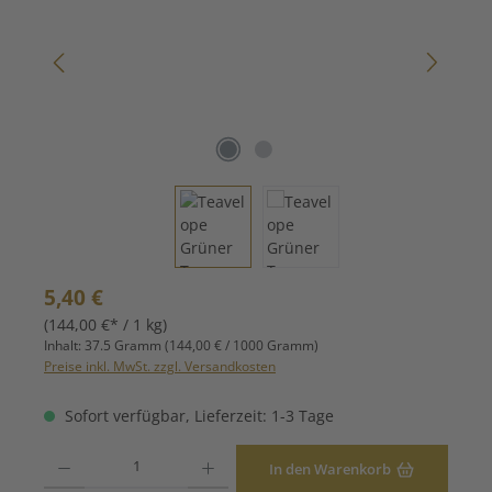
Regulärer Preis:
5,40 €
(144,00 €* / 1 kg)
Inhalt:
37.5 Gramm
(144,00 € / 1000 Gramm)
Preise inkl. MwSt. zzgl. Versandkosten
Sofort verfügbar, Lieferzeit: 1-3 Tage
Produkt Anzahl: Gib den gewünschten Wert ein oder benutze die Schaltfläche
In den Warenkorb