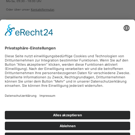
Mo-Sa, 09:30 - 18:00 Uhr
Oder über unser
Kontaktformular
.
Vertrag widerrufen
Versandarten
Zahlungsarten
Sicher Einkaufen
Ladengeschäft
Newsletter
Über unsere Social Media Plattformen verpassen Sie keine Neuigkeiten mehr.
Facebook
Instagram
Alle Preise inkl. gesetzl. Mehrwertsteuer zzgl.
Versandkosten
und ggf.