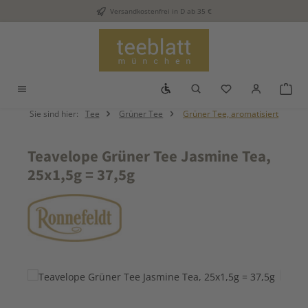
Versandkostenfrei in D ab 35 €
Zum Hauptinhalt springen
Werkzeugleiste anzeigen
Du hast 0 Produkt
War
Sie sind hier:
Tee
Grüner Tee
Grüner Tee, aromatisiert
Teavelope Grüner Tee Jasmine Tea,
25x1,5g = 37,5g
Bildergalerie überspringen