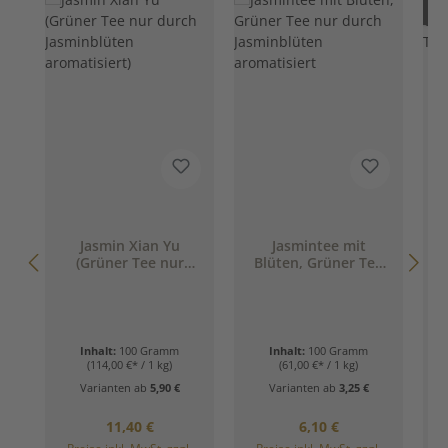
Nur
Jasmin Xian Yu
Jasmintee mit
(Grüner Tee nur
Blüten, Grüner Tee
durch Jasminblüten
nur durch
aromatisiert)
Jasminblüten
aromatisiert
Inhalt:
100 Gramm
Inhalt:
100 Gramm
(114,00 €* / 1 kg)
(61,00 €* / 1 kg)
Varianten ab
5,90 €
Varianten ab
3,25 €
Regulärer Preis:
Regulärer Preis:
11,40 €
6,10 €