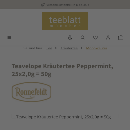
Versandkostenfrei in D ab 35 €
Zum Hauptinhalt springen
Werkzeugleiste anzeigen
Du hast 0 Produkt
War
Sie sind hier:
Tee
Kräutertee
Monokräuter
Teavelope Kräutertee Peppermint,
25x2,0g = 50g
Bildergalerie überspringen