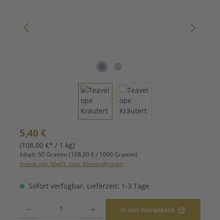
Regulärer Preis:
5,40 €
(108,00 €* / 1 kg)
Inhalt:
50 Gramm
(108,00 € / 1000 Gramm)
Preise inkl. MwSt. zzgl. Versandkosten
Sofort verfügbar, Lieferzeit: 1-3 Tage
Produkt Anzahl: Gib den gewünschten Wert ein oder benutze die Schaltfläche
In den Warenkorb