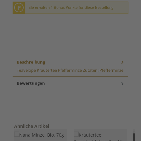
P
Sie erhalten 1 Bonus Punkte für diese Bestellung
Beschreibung
Teavelope Kräutertee Pfefferminze Zutaten: Pfefferminze
Bewertungen
Produktgalerie überspringen
Ähnliche Artikel
Nur