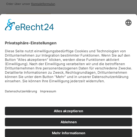
Oder über unser
Kontaktformular
.
Vertrag widerrufen
Versandarten
Zahlungsarten
Sicher Einkaufen
Ladengeschäft
Newsletter
Über unsere Social Media Plattformen verpassen Sie keine Neuigkeiten mehr.
Facebook
Instagram
Alle Preise inkl. gesetzl. Mehrwertsteuer zzgl.
Versandkosten
und ggf.
Nachnahmegebühren, wenn nicht anders angegeben.