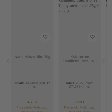
Nana Minze, Bio, 70g
Kräutertee
Kamillenblüten, Bio,
15 Teepyramiden á
T
1,75g = 26,25g
Inhalt:
50 Gramm
(95,00 €*
Inhalt:
26.25 Gramm
/ 1 kg)
(274,29 €* / 1 kg)
Regulärer Preis:
Regulärer Preis:
4,75 €
7,20 €
Preise inkl. MwSt. zzgl.
Preise inkl. MwSt. zzgl.
Versandkosten
Versandkosten