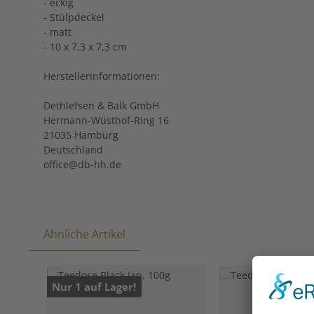
- eckig
- Stülpdeckel
- matt
- 10 x 7,3 x 7,3 cm
Herstellerinformationen:
Dethlefsen & Balk GmbH
Hermann-Wüsthof-Ring 16
21035 Hamburg
Deutschland
office@db-hh.de
Ähnliche Artikel
Produktgalerie überspringen
Nur 1 auf Lager!