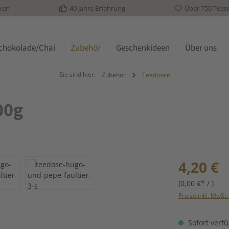
ken
40 Jahre Erfahrung
Über 750 Tees
schokolade/Chai
Zubehör
Geschenkideen
Über uns
Sie sind hier:
Zubehör
Teedosen
00g
Regulärer Prei
4,20 €
(0,00 €* / )
Preise inkl. MwSt
Sofort verfü