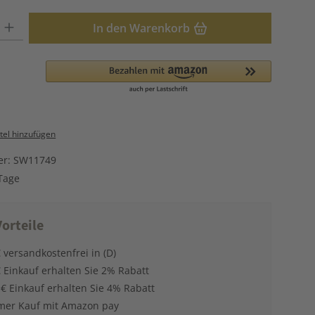
: Gib den gewünschten Wert ein oder benutze die Schaltflächen u
In den Warenkorb
el hinzufügen
er:
SW11749
Tage
orteile
 versandkostenfrei in (D)
 Einkauf erhalten Sie 2% Rabatt
 € Einkauf erhalten Sie 4% Rabatt
er Kauf mit Amazon pay