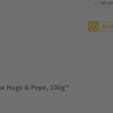
Mit je
P
Sie er
e Hugo & Pepe, 100g"
.