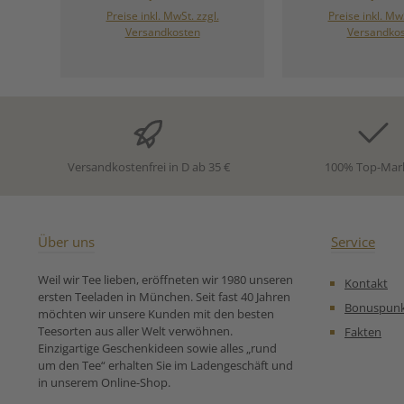
HamburgDeutsch
Preise inkl. MwSt. zzgl.
Preise inkl. MwS
In den Warenkorb
In den War
@db-hh.
Versandkosten
Versandko
Versandkostenfrei in D ab 35 €
100% Top-Mar
Über uns
Service
Weil wir Tee lieben, eröffneten wir 1980 unseren
Kontakt
ersten Teeladen in München. Seit fast 40 Jahren
Bonuspun
möchten wir unsere Kunden mit den besten
Teesorten aus aller Welt verwöhnen.
Fakten
Einzigartige Geschenkideen sowie alles „rund
um den Tee“ erhalten Sie im Ladengeschäft und
in unserem Online-Shop.