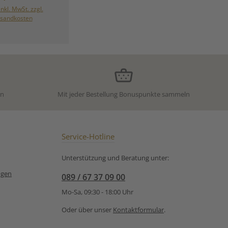
n Noten und einer
inkl. MwSt. zzgl.
Süße. Kardamom,
sandkosten
nanis, Pfeffer und
ubern einen fein
immten, sanft
en Charakter –
rt vom beliebten
, aber koffeinfrei
eit genießbar. Ein
 zur Entspannung
en
Mit jeder Bestellung Bonuspunkte sammeln
 ob am Abend, in
er Runde oder als
scher Begleiter
kalte Jahreszeit.
tbusch (Rooibos),
Service-Hotline
inbeeren,
genschalen,
Unterstützung und Beratung unter:
stücke, Aroma,
ke, Zimtstangen,
ngen
089 / 67 37 09 00
is, Kardamom,
l, Kokoschips
Mo-Sa, 09:30 - 18:00 Uhr
nuss, Zucker),
nnte Mandeln
Oder über unser
Kontaktformular
.
 karamellisierter
chwarzer Pfeffer,