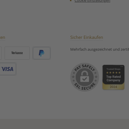
Cookie Einstellungen
Verdickungsmittel: Traganth,
Nelken,
färbendes Lebensmittel
Rosenblüt
(Rote Beete, Saftkonzentrat))
Zubereit
(8%), Hibiskusblüten,
kandierte Mangostücke
(Mango, Zucker), natürliches
Aroma, Rote Beetestücke,
ten
Sicher Einkaufen
Kokoschips (Kokosnuss,
Zucker), Saflorblüten,
Mehrfach ausgezeichnet und zertifi
Kornblumenblüten. Unsere
Zubereitungsempfehlung
für milder Früchtetee Pink
Vorkasse
PayPal
Flamingo:
Debitkarte