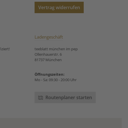
 Rosenknospen,
Vertrag widerrufen
enblätter Unsere
ungsempfehlung
für Rooibos Give me five:
Ladengeschäft
ziert!
teeblatt münchen im pep
Ollenhauerstr. 6
81737 München
Öffnungszeiten:
Mo - Sa: 09:30 - 20:00 Uhr
Routenplaner starten