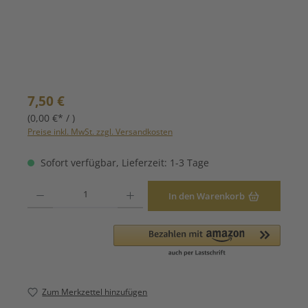
Regulärer Preis:
7,50 €
(0,00 €* / )
Preise inkl. MwSt. zzgl. Versandkosten
Sofort verfügbar, Lieferzeit: 1-3 Tage
Produkt Anzahl: Gib den gewünschten Wert ein oder benutze die Schaltfläche
In den Warenkorb
Zum Merkzettel hinzufügen