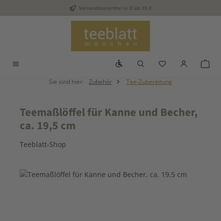
Versandkostenfrei in D ab 35 €
Zum Hauptinhalt springen
Werkzeugleiste anzeigen
Du hast 0 Produkt
War
Sie sind hier:
Zubehör
Tee-Zubereitung
Teemaßlöffel für Kanne und Becher,
ca. 19,5 cm
Teeblatt-Shop
Bildergalerie überspringen