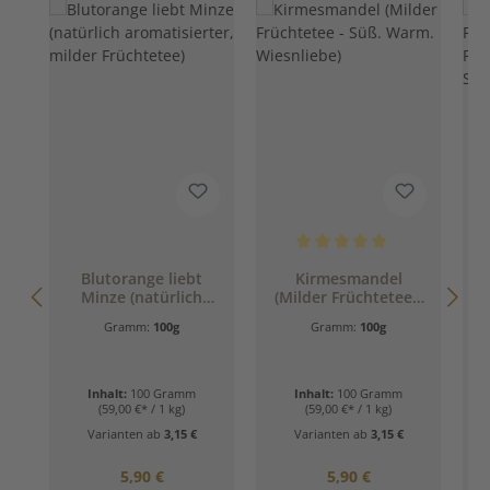
Durchschnittliche Bewertung 
Blutorange liebt
Kirmesmandel
J
Minze (natürlich
(Milder Früchtetee -
aromatisierter,
Süß. Warm.
Gramm:
100g
Gramm:
100g
milder Früchtetee)
Wiesnliebe)
Inhalt:
100 Gramm
Inhalt:
100 Gramm
(59,00 €* / 1 kg)
(59,00 €* / 1 kg)
Varianten ab
3,15 €
Varianten ab
3,15 €
Regulärer Preis:
Regulärer Preis:
5,90 €
5,90 €