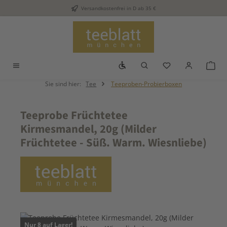
Versandkostenfrei in D ab 35 €
Zum Hauptinhalt springen
Werkzeugleiste anzeigen
Du hast 0 Produkt
War
Sie sind hier:
Tee
Teeproben-Probierboxen
Teeprobe Früchtetee
Kirmesmandel, 20g (Milder
Früchtetee - Süß. Warm. Wiesnliebe)
Bildergalerie überspringen
Nur 8 auf Lager!