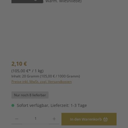
Regulärer Preis:
2,10 €
(105,00 €* / 1 kg)
Inhalt:
20 Gramm
(105,00 € / 1000 Gramm)
Preise inkl. MwSt. zzgl. Versandkosten
Nur noch 8 lieferbar
Sofort verfügbar, Lieferzeit: 1-3 Tage
Produkt Anzahl: Gib den gewünschten Wert ein oder benutze die Schaltfläche
In den Warenkorb