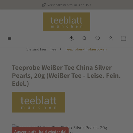
Versandkostenfrei in D ab 35 €
Zum Hauptinhalt springen
Werkzeugleiste anzeigen
Du hast 0 Produkt
War
Sie sind hier:
Tee
Teeproben-Probierboxen
Teeprobe Weißer Tee China Silver
Pearls, 20g (Weißer Tee - Leise. Fein.
Edel.)
Bildergalerie überspringen
Ausverkauft - bald wieder da!