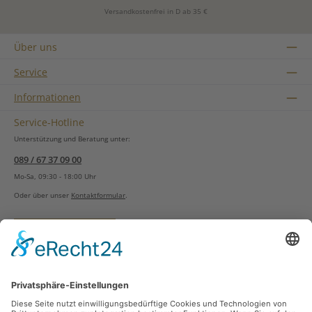
Versandkostenfrei in D ab 35 €
Über uns
Service
Informationen
Service-Hotline
Unterstützung und Beratung unter:
089 / 67 37 09 00
Mo-Sa, 09:30 - 18:00 Uhr
Oder über unser
Kontaktformular
.
Vertrag widerrufen
Versandarten
Zahlungsarten