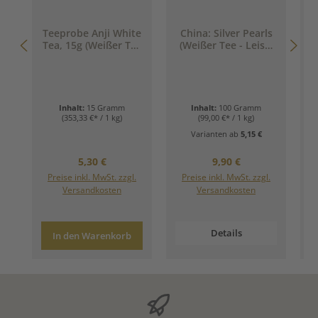
Teeprobe Anji White
China: Silver Pearls
Tea, 15g (Weißer Tee
(Weißer Tee - Leise.
aus China)
Fein. Edel.)
Inhalt:
15 Gramm
Inhalt:
100 Gramm
(353,33 €* / 1 kg)
(99,00 €* / 1 kg)
Varianten ab
5,15 €
Regulärer Preis:
Regulärer Preis:
5,30 €
9,90 €
Preise inkl. MwSt. zzgl.
Preise inkl. MwSt. zzgl.
Versandkosten
Versandkosten
Details
In den Warenkorb