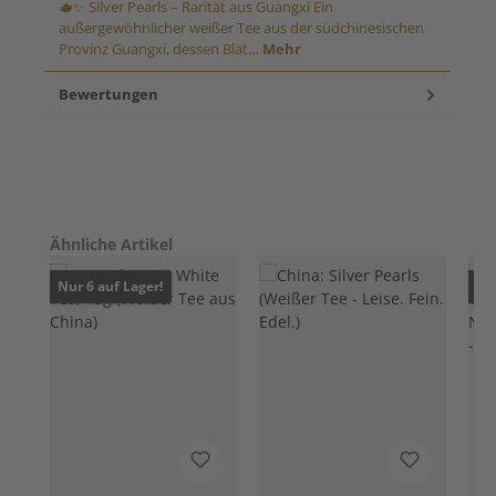
🫖✨ Silver Pearls – Rarität aus Guangxi Ein
außergewöhnlicher weißer Tee aus der südchinesischen
Provinz Guangxi, dessen Blät…
Mehr
Bewertungen
Produktgalerie überspringen
Ähnliche Artikel
Nur 6 auf Lager!
Nur