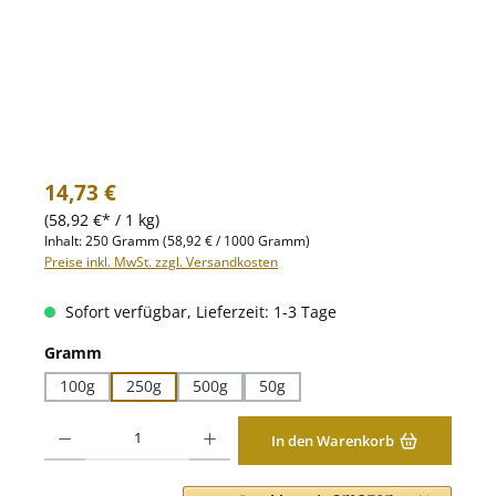
Regulärer Preis:
14,73 €
(58,92 €* / 1 kg)
Inhalt:
250 Gramm
(58,92 € / 1000 Gramm)
Preise inkl. MwSt. zzgl. Versandkosten
Sofort verfügbar, Lieferzeit: 1-3 Tage
auswählen
Gramm
100g
250g
500g
50g
Produkt Anzahl: Gib den gewünschten Wert ein oder benutze die Schaltfläche
In den Warenkorb