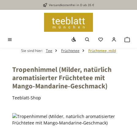
Versandkostenfrei in D ab 35 €
Zum Hauptinhalt springen
Werkzeugleiste anzeigen
Du hast 0 Produkt
War
Sie sind hier:
Tee
Früchtetee
Früchtetee, mild
Tropenhimmel (Milder, natürlich
aromatisierter Früchtetee mit
Mango-Mandarine-Geschmack)
Teeblatt-Shop
Bildergalerie überspringen