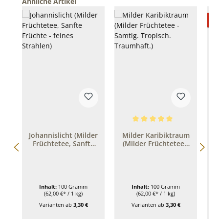
Produktgalerie überspringen
Ähnliche Artikel
R
%
Durchschnittliche Bewertung 
Johannislicht (Milder
Milder Karibiktraum
Früchtetee, Sanfte
(Milder Früchtetee -
Fr
Früchte - feines
Samtig. Tropisch.
Strahlen)
Traumhaft.)
Inhalt:
100 Gramm
Inhalt:
100 Gramm
(62,00 €* / 1 kg)
(62,00 €* / 1 kg)
Varianten ab
3,30 €
Varianten ab
3,30 €