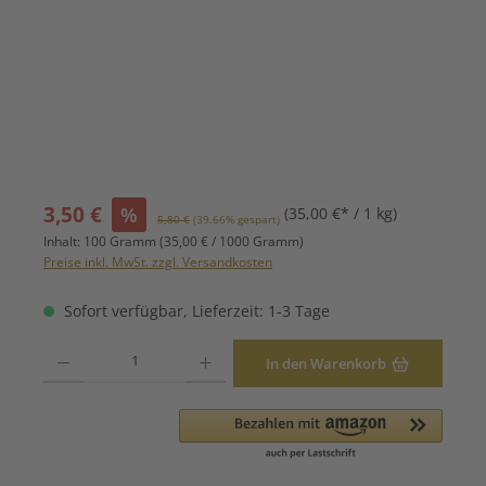
Verkaufspreis:
3,50 €
%
(35,00 €* / 1 kg)
Regulärer Preis:
5,80 €
(39.66% gespart)
Inhalt:
100 Gramm
(35,00 € / 1000 Gramm)
Preise inkl. MwSt. zzgl. Versandkosten
Sofort verfügbar, Lieferzeit: 1-3 Tage
Produkt Anzahl: Gib den gewünschten Wert ein oder benutze die Schaltfläche
In den Warenkorb