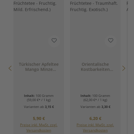
Türkischer Apfeltee
Orientalische
T
Mango Minze
Kostbarkeiten
(Milder Früchtetee -
(Milder Früchtetee -
Fruchtig. Mild.
Traumhaft. Fruchtig.
Erfrischend.)
Exotisch.)
Inhalt:
100 Gramm
Inhalt:
100 Gramm
(59,00 €* / 1 kg)
(62,00 €* / 1 kg)
Varianten ab
3,15 €
Varianten ab
3,30 €
Regulärer Preis:
Regulärer Preis:
5,90 €
6,20 €
Preise inkl. MwSt. zzgl.
Preise inkl. MwSt. zzgl.
Versandkosten
Versandkosten