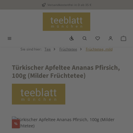
Versandkostenfrei in D ab 35 €
Zum Hauptinhalt springen
Werkzeugleiste anzeigen
Du hast 0 Produkt
War
Sie sind hier:
Tee
Früchtetee
Früchtetee, mild
Türkischer Apfeltee Ananas Pfirsich,
100g (Milder Früchtetee)
Bildergalerie überspringen
Rabatt
%