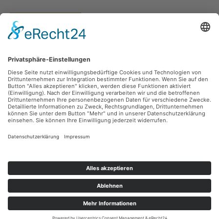
Vertrag widerrufen
Versandarten
Zahlungsarten
Sicher Einkaufen
Ladengeschäft
Newsletter
Über unsere Social Media Plattformen verpassen Sie keine Neuigkeiten mehr.
Facebook
Instagram
Alle Preise inkl. gesetzl. Mehrwertsteuer zzgl.
Versandkosten
und ggf.
Nachnahmegebühren, wenn nicht anders angegeben.
© 2026 teeblatt münchen - Alle Rechte vorbehalten. Theme by
ThemeWare®