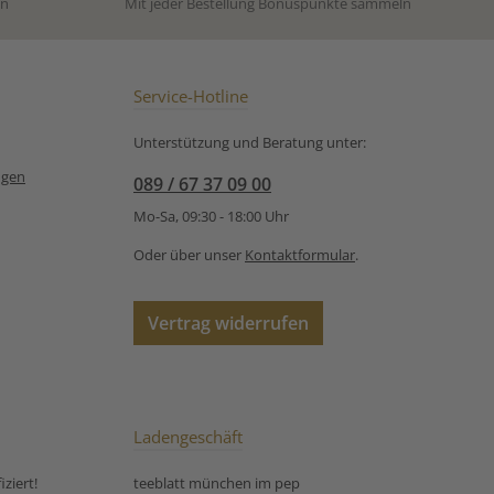
en
Mit jeder Bestellung Bonuspunkte sammeln
roße & kleine
oder als Eistee – dieser Tee
. Zutaten:
ist ein milder Klassiker für
tücke (Apfel,
sonnige Momente und
rungsmittel:
kleine Alltagsfluchten.
onensäure),
Zutaten:Apfelstücke (Apfel,
Service-Hotline
skusblüten,
Säuerungsmittel:
inbeeren,
Zitronensäure), Weinbeeren,
Unterstützung und Beratung unter:
ücke, natürliches
Karottenstücke, kandierte
ote Beetestücke,
Ananasstücke (Ananas,
ngen
089 / 67 37 09 00
halen, kandierte
Zucker), Rote Beetestücke,
tücke (Ananas,
Aroma, Kornblumenblüten.
Mo-Sa, 09:30 - 18:00 Uhr
r), kandierte
Unsere
tücke (Papaya,
Zubereitungsempfehlung
Oder über unser
Kontaktformular
.
r), kandierte
für milder Früchtetee Milder
tücke (Mango,
Karibiktraum:
Cranberries, rote
Vertrag widerrufen
Milder Tee
t ausschließlich
Aroma Unsere
ungsempfehlung
der Früchtetee
Johannislicht:
Ladengeschäft
ziert!
teeblatt münchen im pep