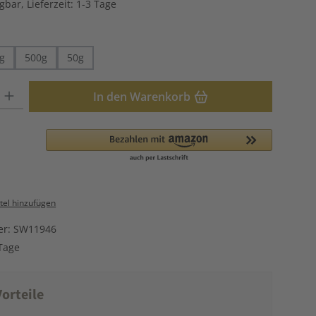
gbar, Lieferzeit: 1-3 Tage
hlen
g
500g
50g
: Gib den gewünschten Wert ein oder benutze die Schaltflächen u
In den Warenkorb
el hinzufügen
er:
SW11946
Tage
orteile