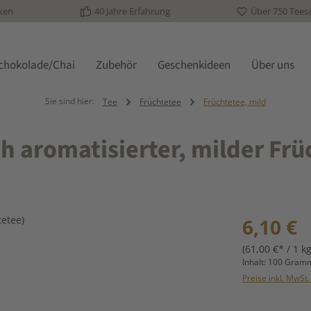
ken
40 Jahre Erfahrung
Über 750 Tees
schokolade/Chai
Zubehör
Geschenkideen
Über uns
Sie sind hier:
Tee
Früchtetee
Früchtetee, mild
h aromatisierter, milder Frü
Regulärer Prei
6,10 €
(61,00 €* / 1 kg
Inhalt:
100 Gra
Preise inkl. MwSt