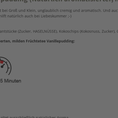
t bei Groß und Klein, unglaublich cremig und aromatisch. Und auch
hilft natürlich auch bei Liebeskummer ;-)
kantstücke (Zucker, HASELNÜSSE), Kokoschips (Kokosnuss, Zucker), G
erten, milden Früchtetee Vanillepudding:
altet ausschließlich natürliches Aroma