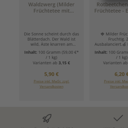
Waldzwerg (Milder
Rotbeetchen
Früchtetee mit
Früchtetee - 
Waldfrucht-
Vanille. F
Geschmack)
Die Sonne scheint durch das
🍓 Milder Früc
Blätterdach. Der Wald ist
Fruchtig. Z
wild, Äste knarren am
Ausbalanciert.🍏
Boden, grün leuchtendes
Vanille | 
Inhalt:
100 Gramm
(59,00 €*
Inhalt:
100 Gra
Moos umgibt den Boden
cremig | 🫖 I
/ 1 kg)
/ 1 kg)
und die Baumstämme, der
jeden Tag Ei
Varianten ab
3,15 €
Varianten ab
Duft nach frischen
abgestimmter F
Waldbeeren liegt in der Luft.
mit natürlicher L
Regulärer Preis:
Regul
5,90 €
6,20 
Doch was war das? Eine rote
Die fruchtige 
Zipfelmütze? Das muss
Erdbeeren verbi
Preise inkl. MwSt. zzgl.
Preise inkl. MwS
unser fruchtig-cremiger
mit der sanften 
Versandkosten
Versandko
Waldzwerg gewesen sein.
der Vanille – mil
Husch, husch, zurück in die
angene
Thermoskanne, wir wollen
ausgewogen.Perfe
dich gleich in Ruhe
kleine Auszeit – h
genießen.
ein Genu
Zutaten:Apfelstücke (Apfel,
Zutaten:Apfelstü
Säuerungsmittel:
Säuerungsmi
Zitronensäure), Weinbeeren,
Zitronensäure), 