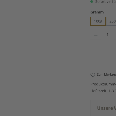
Sofort verfü
auswä
Gramm
100g
250
Produkt Anzahl
Zum Merkzett
Produktnumm
Lieferzeit:
1-3 
Unsere V