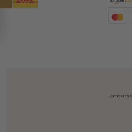
Benutzerdefiniertes Bild 1
Amazon Pay
Kredit- oder 
Abonnieren Si