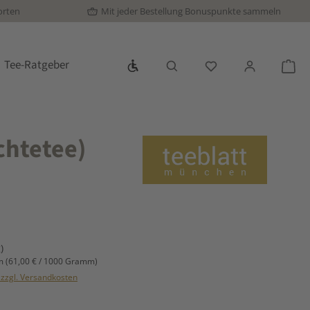
orten
Mit jeder Bestellung Bonuspunkte sammeln
Werkzeugleiste anzeigen
Tee-Ratgeber
Du hast 0 Produkte
War
chtetee)
s:
)
mm
(61,00 € / 1000 Gramm)
. zzgl. Versandkosten