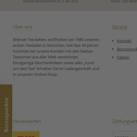
Versandkostenfrei in D ab 35 €
100% Top-Mar
Karottenstücke, Rote
Karottenstück
Beetestücke, Aroma,
Beetestücke,
Himbeeren, Erdbeerstücke.
Erdbeerstü
Unsere
Sonnenblumen
Zubereitungsempfehlung
Vanillestü
Über uns
Service
für milder Früchtetee
Zutaten:Apfelstü
Waldzwerg:
Säuerungsmi
Weil wir Tee lieben, eröffneten wir 1980 unseren
Kontakt
Zitronensäure), 
ersten Teeladen in München. Seit fast 40 Jahren
Karottenstück
Bonuspun
möchten wir unsere Kunden mit den besten
Beetestücke,
Teesorten aus aller Welt verwöhnen.
Fakten
Erdbeerstü
Einzigartige Geschenkideen sowie alles „rund
Sonnenblumen
um den Tee“ erhalten Sie im Ladengeschäft und
Vanillestücke
in unserem Online-Shop.
Zubereitungse
für milder Fr
Bonuspunkte
Versandarten
Zahlungsar