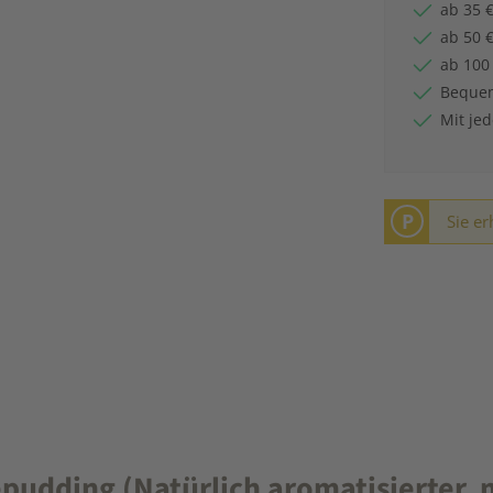
ab 35 €
ab 50 €
ab 100
Bequem
Mit je
P
Sie er
pudding (Natürlich aromatisierter, 