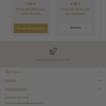
Regulärer Preis:
Regulärer Preis:
1,80 €
6,20 €
Preise inkl. MwSt. zzgl.
Preise inkl. MwSt. zzgl.
Versandkosten
Versandkosten
Details
In den Warenkorb
Versandkostenfrei in D ab 35 €
Über uns
Service
Informationen
Service-Hotline
Unterstützung und Beratung unter: