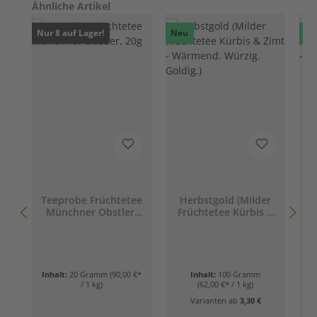
Produktgalerie überspringen
Ähnliche Artikel
Nur 8 auf Lager!
Neu
Ne
Teeprobe Früchtetee
Herbstgold (Milder
Münchner Obstler,
Früchtetee Kürbis &
20g
Zimt - Wärmend.
Würzig. Goldig.)
Inhalt:
20 Gramm
(90,00 €*
Inhalt:
100 Gramm
/ 1 kg)
(62,00 €* / 1 kg)
Varianten ab
3,30 €