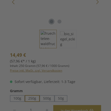
Regulärer Preis:
14,49 €
(57,96 €* / 1 kg)
Inhalt:
250 Gramm
(57,96 € / 1000 Gramm)
Preise inkl. MwSt. zzgl. Versandkosten
Sofort verfügbar, Lieferzeit: 1-3 Tage
auswählen
Gramm
100g
250g
500g
50g
Produkt Anzahl: Gib den gewünschten Wert ein oder benutze die Schaltfläche
In den Warenkorb