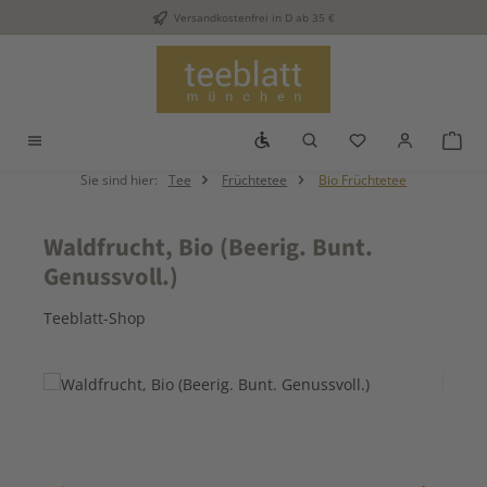
Versandkostenfrei in D ab 35 €
Zum Hauptinhalt springen
Werkzeugleiste anzeigen
Du hast 0 Produkt
War
Sie sind hier:
Tee
Früchtetee
Bio Früchtetee
Waldfrucht, Bio (Beerig. Bunt.
Genussvoll.)
Teeblatt-Shop
Bildergalerie überspringen