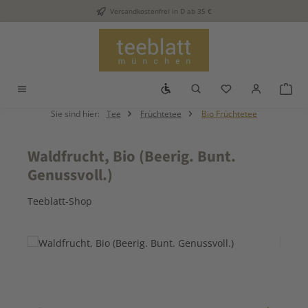
Versandkostenfrei in D ab 35 €
Zum Hauptinhalt springen
Werkzeugleiste anzeigen
Du hast 0 Produkt
War
Sie sind hier:
Tee
Früchtetee
Bio Früchtetee
Waldfrucht, Bio (Beerig. Bunt.
Genussvoll.)
Teeblatt-Shop
Bildergalerie überspringen