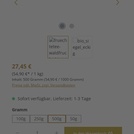
Regulärer Preis:
27,45 €
(54,90 €* / 1 kg)
Inhalt:
500 Gramm
(54,90 € / 1000 Gramm)
Preise inkl. MwSt. zzgl. Versandkosten
Sofort verfügbar, Lieferzeit: 1-3 Tage
auswählen
Gramm
100g
250g
500g
50g
Produkt Anzahl: Gib den gewünschten Wert ein oder benutze die Schaltfläche
In den Warenkorb