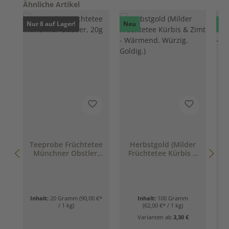
Produktgalerie überspringen
Ähnliche Artikel
Nur 8 auf Lager!
Neu
Ne
Teeprobe Früchtetee
Herbstgold (Milder
Münchner Obstler,
Früchtetee Kürbis &
20g
Zimt - Wärmend.
Würzig. Goldig.)
Inhalt:
20 Gramm
(90,00 €*
Inhalt:
100 Gramm
/ 1 kg)
(62,00 €* / 1 kg)
Varianten ab
3,30 €