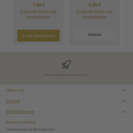
Regulärer Preis:
Regulärer Preis:
1,80 €
6,20 €
Preise inkl. MwSt. zzgl.
Preise inkl. MwSt. zzgl.
Versandkosten
Versandkosten
Details
In den Warenkorb
Versandkostenfrei in D ab 35 €
Über uns
Service
Informationen
Service-Hotline
Unterstützung und Beratung unter: