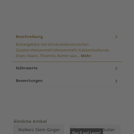
Beschreibung
Buttergebäck mit Schokoladenstückchen
Zutaten:Weizenmehl (Weizenmehl, Kalziumkarbonat,
Eisen, Niacin, Thiamin), Butter (aus…
Mehr
Nährwerte
Bewertungen
Produktgalerie überspringen
Ähnliche Artikel
Nur 9 auf Lager!