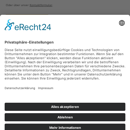
Oder über unser
Kontaktformular
.
Vertrag widerrufen
Versandarten
Zahlungsarten
Sicher Einkaufen
Ladengeschäft
Newsletter
Über unsere Social Media Plattformen verpassen Sie keine Neuigkeiten mehr.
Facebook
Instagram
Alle Preise inkl. gesetzl. Mehrwertsteuer zzgl.
Versandkosten
und ggf.