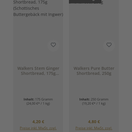
Walkers Stem Ginger
Walkers Pure Butter
Shortbread, 175g
Shortbread, 250g
(Schottisches
Buttergebäck mit
Ingwer)
Inhalt:
175 Gramm
Inhalt:
250 Gramm
(24,00 €* / 1 kg)
(19,20 €* / 1 kg)
Regulärer Preis:
Regulärer Preis:
4,20 €
4,80 €
Preise inkl. MwSt. zzgl.
Preise inkl. MwSt. zzgl.