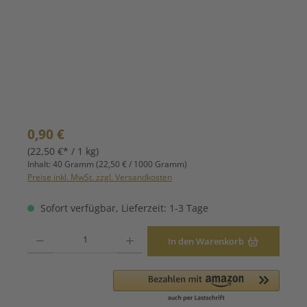
Regulärer Preis:
0,90 €
(22,50 €* / 1 kg)
Inhalt:
40 Gramm
(22,50 € / 1000 Gramm)
Preise inkl. MwSt. zzgl. Versandkosten
Sofort verfügbar, Lieferzeit: 1-3 Tage
Produkt Anzahl: Gib den gewünschten Wert ein oder benutze die Schaltfläche
In den Warenkorb