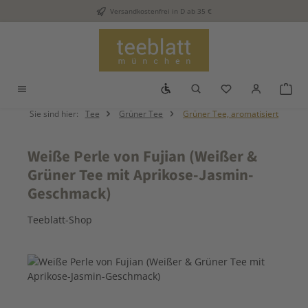
Versandkostenfrei in D ab 35 €
Zum Hauptinhalt springen
Werkzeugleiste anzeigen
Du hast 0 Produkt
War
Sie sind hier:
Tee
Grüner Tee
Grüner Tee, aromatisiert
Weiße Perle von Fujian (Weißer &
Grüner Tee mit Aprikose-Jasmin-
Geschmack)
Teeblatt-Shop
Bildergalerie überspringen