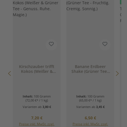
Kirschzauber trifft
Banane Erdbeer
Kokos (Weißer &
Shake (Grüner Tee -
Grüner Tee - Genuss.
Fruchtig. Cremig.
Ruhe. Magie.)
Sonnig.)
G
F
Inhalt:
100 Gramm
Inhalt:
100 Gramm
(72,00 €* / 1 kg)
(65,00 €* / 1 kg)
Varianten ab
3,80 €
Varianten ab
3,45 €
Regulärer Preis:
Regulärer Preis:
7,20 €
6,50 €
Preise inkl. MwSt. zzgl.
Preise inkl. MwSt. zzgl.