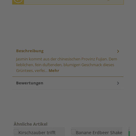
Beschreibung
Jasmin kommt aus der chinesischen Provinz Fujian. Dem
lieblichen, fein duftenden, blumigen Geschmack dieses
Grüntees, verfei…
Mehr
Bewertungen
Produktgalerie überspringen
Ähnliche Artikel
Ne