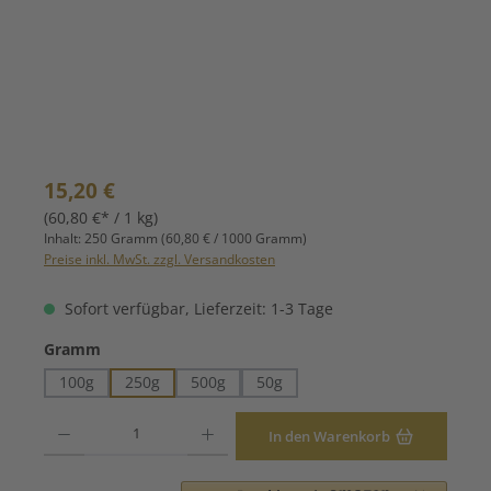
Regulärer Preis:
15,20 €
(60,80 €* / 1 kg)
Inhalt:
250 Gramm
(60,80 € / 1000 Gramm)
Preise inkl. MwSt. zzgl. Versandkosten
Sofort verfügbar, Lieferzeit: 1-3 Tage
auswählen
Gramm
100g
250g
500g
50g
Produkt Anzahl: Gib den gewünschten Wert ein oder benutze die Schaltfläche
In den Warenkorb