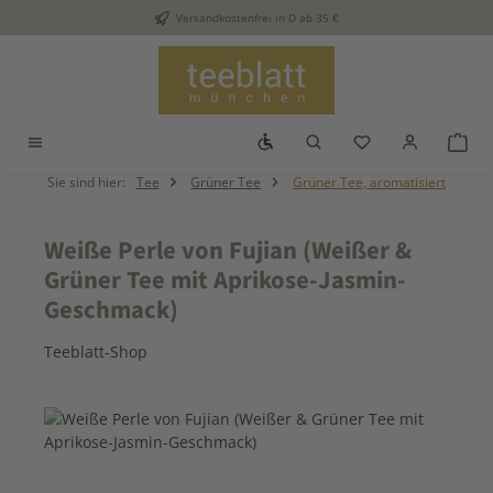
Versandkostenfrei in D ab 35 €
Zum Hauptinhalt springen
Werkzeugleiste anzeigen
Du hast 0 Produkt
War
Sie sind hier:
Tee
Grüner Tee
Grüner Tee, aromatisiert
Weiße Perle von Fujian (Weißer &
Grüner Tee mit Aprikose-Jasmin-
Geschmack)
Teeblatt-Shop
Bildergalerie überspringen