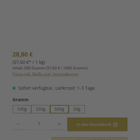
Regulärer Preis:
28,80 €
(57,60 €* / 1 kg)
Inhalt:
500 Gramm
(57,60 € / 1000 Gramm)
Preise inkl. MwSt. zzgl. Versandkosten
Sofort verfügbar, Lieferzeit: 1-3 Tage
auswählen
Gramm
100g
250g
500g
50g
Produkt Anzahl: Gib den gewünschten Wert ein oder benutze die Schaltfläche
In den Warenkorb