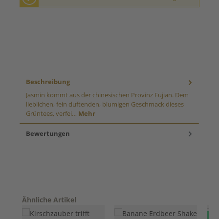
Beschreibung
Jasmin kommt aus der chinesischen Provinz Fujian. Dem
lieblichen, fein duftenden, blumigen Geschmack dieses
Grüntees, verfei…
Mehr
Bewertungen
Produktgalerie überspringen
Ähnliche Artikel
Ne