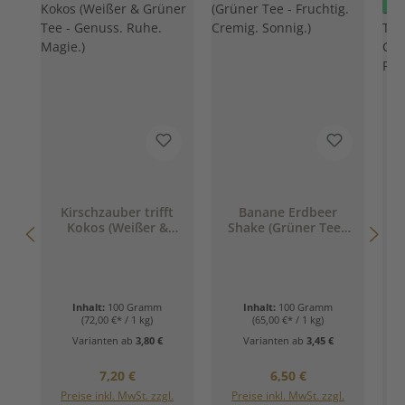
Kirschzauber trifft
Banane Erdbeer
Kokos (Weißer &
Shake (Grüner Tee -
Grüner Tee - Genuss.
Fruchtig. Cremig.
Ruhe. Magie.)
Sonnig.)
G
F
Inhalt:
100 Gramm
Inhalt:
100 Gramm
(72,00 €* / 1 kg)
(65,00 €* / 1 kg)
Varianten ab
3,80 €
Varianten ab
3,45 €
Regulärer Preis:
Regulärer Preis:
7,20 €
6,50 €
Preise inkl. MwSt. zzgl.
Preise inkl. MwSt. zzgl.