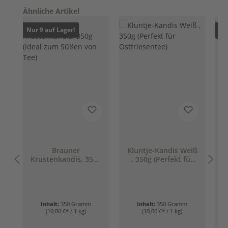
Produktgalerie überspringen
Ähnliche Artikel
Nur 9 auf Lager!
Nur
Brauner
Kluntje-Kandis Weiß
W
Krustenkandis, 350g
, 350g (Perfekt für
(ideal zum Süßen
Ostfriesentee)
von Tee)
Inhalt:
350 Gramm
Inhalt:
350 Gramm
(10,00 €* / 1 kg)
(10,00 €* / 1 kg)