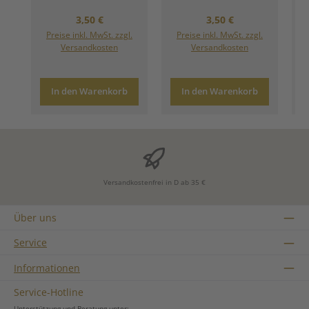
Regulärer Preis:
Regulärer Preis:
3,50 €
3,50 €
Preise inkl. MwSt. zzgl.
Preise inkl. MwSt. zzgl.
Versandkosten
Versandkosten
In den Warenkorb
In den Warenkorb
Versandkostenfrei in D ab 35 €
Über uns
Service
Informationen
Service-Hotline
Unterstützung und Beratung unter: