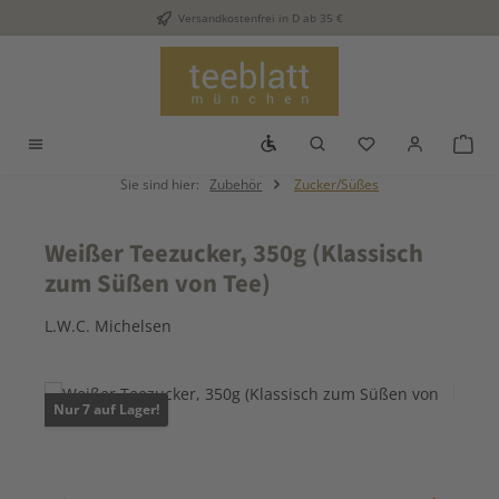
Versandkostenfrei in D ab 35 €
Zum Hauptinhalt springen
Werkzeugleiste anzeigen
Du hast 0 Produkt
War
Sie sind hier:
Zubehör
Zucker/Süßes
Weißer Teezucker, 350g (Klassisch
zum Süßen von Tee)
L.W.C. Michelsen
Bildergalerie überspringen
Nur 7 auf Lager!