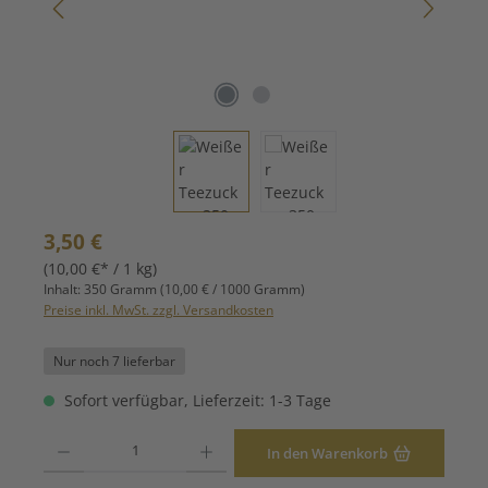
Regulärer Preis:
3,50 €
(10,00 €* / 1 kg)
Inhalt:
350 Gramm
(10,00 € / 1000 Gramm)
Preise inkl. MwSt. zzgl. Versandkosten
Nur noch 7 lieferbar
Sofort verfügbar, Lieferzeit: 1-3 Tage
Produkt Anzahl: Gib den gewünschten Wert ein oder benutze die Schaltfläche
In den Warenkorb