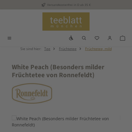
Versandkostenfrei in D ab 35 €
Zum Hauptinhalt springen
Werkzeugleiste anzeigen
Du hast 0 Produkt
War
Sie sind hier:
Tee
Früchtetee
Früchtetee, mild
White Peach (Besonders milder
Früchtetee von Ronnefeldt)
Bildergalerie überspringen