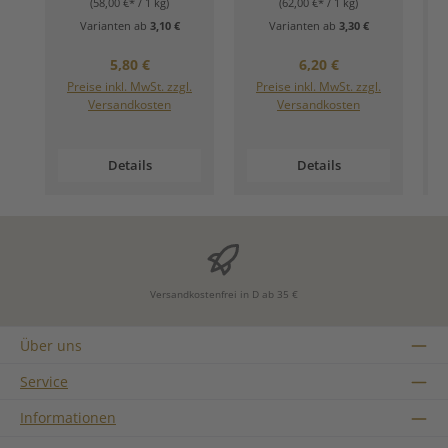
(58,00 €* / 1 kg)
(62,00 €* / 1 kg)
Varianten ab
3,10 €
Varianten ab
3,30 €
Regulärer Preis:
Regulärer Preis:
5,80 €
6,20 €
Preise inkl. MwSt. zzgl.
Preise inkl. MwSt. zzgl.
Versandkosten
Versandkosten
Details
Details
Versandkostenfrei in D ab 35 €
Über uns
Service
Informationen