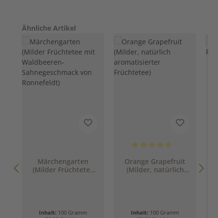
Produktgalerie überspringen
Ähnliche Artikel
Durchschnittliche Bewertung 
Märchengarten
Orange Grapefruit
(Milder Früchtetee
(Milder, natürlich
mit Waldbeeren-
aromatisierter
Sahnegeschmack
Früchtetee)
von Ronnefeldt)
Inhalt:
100 Gramm
Inhalt:
100 Gramm