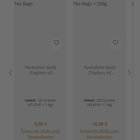
D
Yorkshire Gold
Yorkshire Gold
A
(Taylors of
(Taylors of
Harrogate), 40 Tea
Harrogate), 80 Tea
Bags
Bags = 250g
Inhalt:
125 Gramm
Inhalt:
250 Gramm
(47,20 €* / 1 kg)
(43,60 €* / 1 kg)
Regulärer Preis:
Regulärer Preis:
5,90 €
10,90 €
Preise inkl. MwSt. zzgl.
Preise inkl. MwSt. zzgl.
Versandkosten
Versandkosten