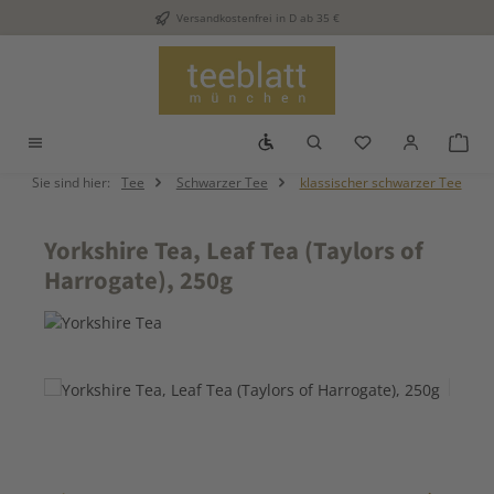
Versandkostenfrei in D ab 35 €
Zum Hauptinhalt springen
Werkzeugleiste anzeigen
Du hast 0 Produkt
War
Sie sind hier:
Tee
Schwarzer Tee
klassischer schwarzer Tee
Yorkshire Tea, Leaf Tea (Taylors of
Harrogate), 250g
Bildergalerie überspringen