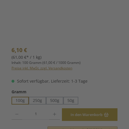
Regulärer Preis:
6,10 €
(61,00 €* / 1 kg)
Inhalt:
100 Gramm
(61,00 € / 1000 Gramm)
Preise inkl. MwSt. zzgl. Versandkosten
Sofort verfügbar, Lieferzeit: 1-3 Tage
auswählen
Gramm
100g
250g
500g
50g
Produkt Anzahl: Gib den gewünschten Wert ein oder benutze die Schaltfläche
In den Warenkorb