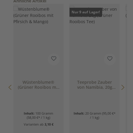
Produktgalerie überspringen
Ähnliche Artikel
Nur 9 auf Lager!
Wüstenblume®
Teeprobe Zauber
(Grüner Rooibos mit
von Namibia, 20g
Pfirsich & Mango)
(Grüner Rooibos
Tee)
Inhalt:
100 Gramm
Inhalt:
20 Gramm
(95,00 €*
(58,00 €* / 1 kg)
/ 1 kg)
Varianten ab
3,10 €